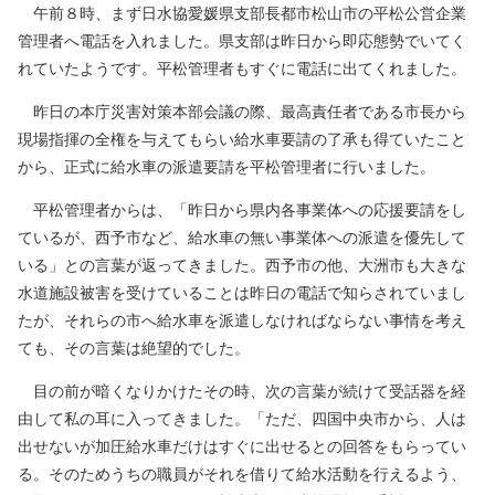
午前８時、まず日水協愛媛県支部長都市松山市の平松公営企業
管理者へ電話を入れました。県支部は昨日から即応態勢でいてく
れていたようです。平松管理者もすぐに電話に出てくれました。
昨日の本庁災害対策本部会議の際、最高責任者である市長から
現場指揮の全権を与えてもらい給水車要請の了承も得ていたこと
から、正式に給水車の派遣要請を平松管理者に行いました。
平松管理者からは、「昨日から県内各事業体への応援要請をし
ているが、西予市など、給水車の無い事業体への派遣を優先して
いる」との言葉が返ってきました。西予市の他、大洲市も大きな
水道施設被害を受けていることは昨日の電話で知らされていまし
たが、それらの市へ給水車を派遣しなければならない事情を考え
ても、その言葉は絶望的でした。
目の前が暗くなりかけたその時、次の言葉が続けて受話器を経
由して私の耳に入ってきました。「ただ、四国中央市から、人は
出せないが加圧給水車だけはすぐに出せるとの回答をもらってい
る。そのためうちの職員がそれを借りて給水活動を行えるよう、