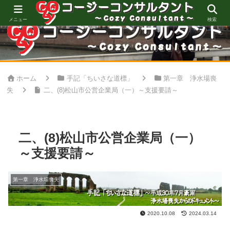
心地良い空間創りをお手伝い
メニュー
検索
ホーム
手記「ちいさな道標」
第一章 浄水場喪
失
二、(8)松山市公営企業局（一）～支援要請～
二、(8)松山市公営企業局（一）
～支援要請～
第一章 浄水場喪失
2020.10.08
2024.03.14