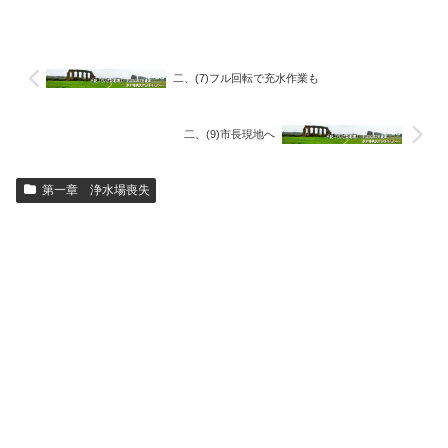
二、(7)フル回転で充水作業も
二、(9)市長現地へ
第一章 浄水場喪失