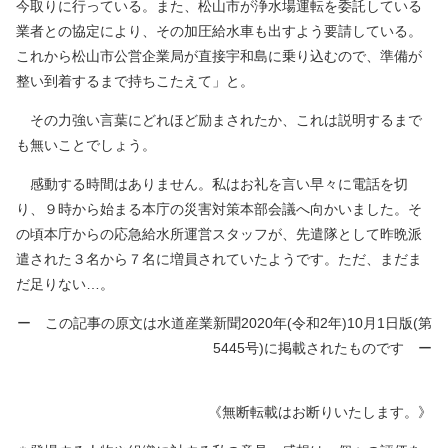
今取りに行っている。また、松山市が浄水場運転を委託している
業者との協定により、その加圧給水車も出すよう要請している。
これから松山市公営企業局が直接宇和島に乗り込むので、準備が
整い到着するまで持ちこたえて」と。
その力強い言葉にどれほど励まされたか、これは説明するまで
も無いことでしょう。
感動する時間はありません。私はお礼を言い早々に電話を切
り、９時から始まる本庁の災害対策本部会議へ向かいました。そ
の頃本庁からの応急給水所運営スタッフが、先遣隊として昨晩派
遣された３名から７名に増員されていたようです。ただ、まだま
だ足りない…。
ー この記事の原文は水道産業新聞2020年(令和2年)10月1日版(第
5445号)に掲載されたものです ー
《無断転載はお断りいたします。》