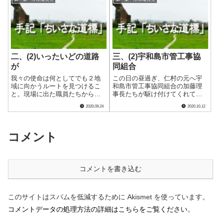
設の復旧は現実的ではないこと
緒に遊んでいた仲です。私が今
を再確認し、現地での復旧断念
でも「善」「善ちゃん」などと
を企業長である宇.....
呼ぶ彼は、頭.....
二、(2)いったいどの道路
三、(2)宇和島市管工事協
が
同組合
我々の使命は何としてでも２地
この日の昼過ぎ、仁村の元へ宇
域に向かうルートを見つけるこ
和島市管工事協同組合の加藤理
と。現場に出た職員たちから届
事長たちが駆け付けてくれてい
く情報、そしてやっと点けたテ
ました。電話で協力要請をした
2020.09.24
2020.10.12
レビからの情報を元にルートを
ところ快諾だったとのことで
絞り込んでいきました。 ８時
す。 まず依頼したのは玉津地
40分頃から断続的に届く情報で
区の救済でした。協議の結果、
わかったのは、吉田地域に向か
満水の据え置き１㌧タンク２基
コメント
う国道56号は.....
を搭載した２㌧トラ.....
コメントを書き込む
このサイトはスパムを低減するために Akismet を使っています。
コメントデータの処理方法の詳細はこちらをご覧ください
。