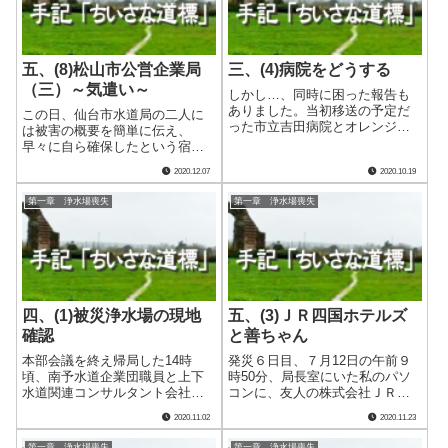
五、(8)松山市公営企業局
三、(4)病院をどうする
（三）～気遣い～
しかし…、同時に困った報告も
ありました。当初移送の予定だ
この日、仙台市水道局の二人に
った市立吉田病院とオレンジ荘
は被害の概要を簡単に伝え、
の入院患者・入所者ですが、搬
早々に自ら確保したという宿で
送は容体変化の危険性を伴うと
休んでもらうこととしたのでし
2020.12.07
2020.10.19
いうＤＭＡＴの進言で中止とな
たが、この夜もうひとつ驚かさ
ったそうなのです。病院に必要
れる来訪がありました。 20
第一章 浄水場喪失
第一章 浄水場喪失
な水の量はかなりのものとなり
時、松山市公営企業局の管理
ます。しかもその.....
部、真中副部長が突然来局した
のです。 昼過ぎの電.....
四、(1)被災浄水場の現地
五、(3)ＪＲ四国ホテルズ
確認
と善ちゃん
本部会議を終え帰局した14時
発災６日目、７月12日の午前９
頃、南予水道企業団職員と上下
時50分、局長室にいた私のパソ
水道関連コンサルタント会社社
コンに、友人の株式会社ＪＲ四
員が、発災後初めて被災した吉
国ホテルズ社長から突然１通の
2020.11.02
2020.11.23
田浄水場に入っていました。肉
メールが入りました。 中学の
眼で惨状を目の当たりにして施
時には、クラスが違えどよく一
第一章 浄水場喪失
第一章 浄水場喪失