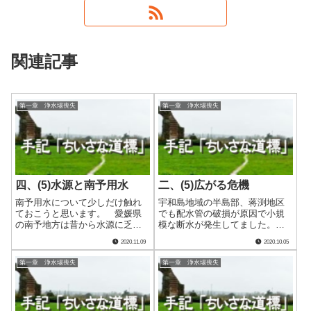
関連記事
第一章 浄水場喪失
第一章 浄水場喪失
四、(5)水源と南予用水
二、(5)広がる危機
南予用水について少しだけ触れ
宇和島地域の半島部、蒋渕地区
ておこうと思います。 愛媛県
でも配水管の破損が原因で小規
の南予地方は昔から水源に乏し
模な断水が発生してました。そ
い地区でした。例えば宇和島市
の対応をしながらも、14時30分
2020.11.09
2020.10.05
は県内最初の近代水道を大正15
頃には三間地域で３カ所応急給
年（１９２６年）に供用開始し
水所を開設することができたの
第一章 浄水場喪失
第一章 浄水場喪失
たものの、慢性的な水不足はず
はひとつの前進でした。ただ、
っと続いていたのです。 私が
15時開始の災害対策本部会議に
はっきり覚えて.....
私が直接出.....