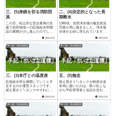
三、(5)身銭を切る消防団
二、(4)決定的となった長
員
期断水
この日、松山市公営企業局の支
13時頃、吉田浄水場の被災状況
援で吉田地域への応急給水所開
写真が局に届きました。浄水場
設の展開が少し進んだのでした
全体が土砂に埋もれています。
が、一方の三間地域は初日同様
ところどころは無傷の部分もあ
2020.10.19
2020.10.05
３カ所で運営を継続していまし
りそうでしたが、これを再建す
た。 19時頃のこと、都市整備
るには一から造るのと代わらな
第一章 浄水場喪失
第一章 浄水場喪失
課時代の部下Ｓ君から長々とし
いと写真を見た全員が思ったは
たＬＩＮＥメッセージが入って
ずです。 写真を撮影した南予
きました。 内.....
水道企業団の職.....
三、(3)本庁との温度差
五、(5)無念
応急給水所を展開していくと不
据え置き１㌧タンクが柿原水道
足するのが運営スタッフです。
本局に届いたのは、取り乱しな
据え置き１㌧タンクやそれにつ
がら平松管理者と会話を交わし
なげる蛇口キット等々、それら
た電話を切った約２時間後のこ
2020.10.19
2020.12.03
機材が全く不足しているため無
とで、私が外出したあとのこと
人化ができません。そのため、
でした。私には、気持ちを落ち
第一章 浄水場喪失
第一章 浄水場喪失
１㌧タンクのコックを直接ひね
着かせて行かなければならない
って給水袋や持参の容器に水を
ところがあったのです。 それ
入れてあげる必要.....
は、３日間の行方.....