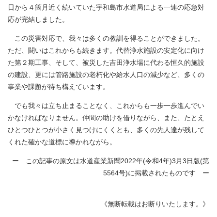
日から４箇月近く続いていた宇和島市水道局による一連の応急対
応が完結しました。
この災害対応で、我々は多くの教訓を得ることができました。
ただ、闘いはこれからも続きます。代替浄水施設の安定化に向け
た第２期工事、そして、被災した吉田浄水場に代わる恒久的施設
の建設、更には管路施設の老朽化や給水人口の減少など、多くの
事業や課題が待ち構えています。
でも我々は立ち止まることなく、これからも一歩一歩進んでい
かなければなりません。仲間の助けを借りながら、また、たとえ
ひとつひとつが小さく見つけにくくとも、多くの先人達が残して
くれた確かな道標に導かれながら。
ー この記事の原文は水道産業新聞2022年(令和4年)3月3日版(第
5564号)に掲載されたものです ー
《無断転載はお断りいたします。》