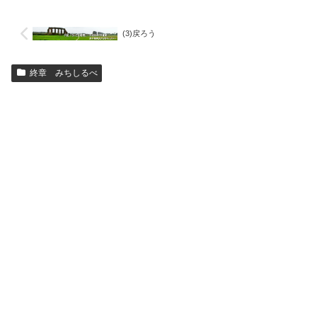
(3)戻ろう
終章 みちしるべ