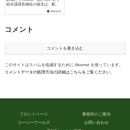
給水課課長補佐の植光は、配下
の職員１名と一緒に同局の浄水
2022.03.10
場へ向かっていました。借用し
ていた加圧給水車を返却するた
めにです。 また、同様に愛南
町水道課に向かっていた９月19
コメント
日８時30分.....
コメントを書き込む
このサイトはスパムを低減するために Akismet を使っています。
コメントデータの処理方法の詳細はこちらをご覧ください
。
フロントページ
事務所のご案内
コージーワールズ
お問い合わせ