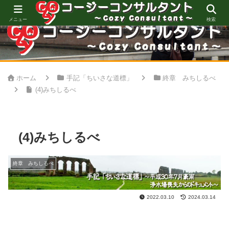
心地良い空間創りをお手伝い
メニュー
検索
ホーム
手記「ちいさな道標」
終章 みちしるべ
(4)みちしるべ
(4)みちしるべ
終章 みちしるべ
2022.03.10
2024.03.14