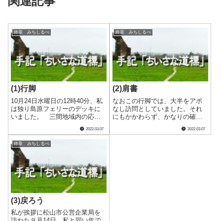
関連記事
終章 みちしるべ
終章 みちしるべ
(1)行脚
(2)肩書
10月24日水曜日の12時40分、私
なおこの行脚では、大半をアポ
は独り島原フェリーのデッキに
なし訪問としていました。それ
いました。 三間地域内の応急
にもかかわらず、かなりの確率
給水所を全て閉鎖した翌日の９
でトップにお目にかかることが
2022.03.07
2022.03.07
月14日から、松山市を始めとし
できたのでしたが、惜しむらく
た愛媛県内東中予地方の４事業
は、九州行脚の日程が福岡市で
終章 みちしるべ
体等を皮切りに、支援の水道事
開催された日水協全国会議と完
業体などへのお礼行脚を開始し
全に重なっていたことでし
ていた.....
た。 そのことを知っ.....
(3)戻ろう
私が挨拶に松山市公営企業局を
訪ねた９月14日、私と同い年で