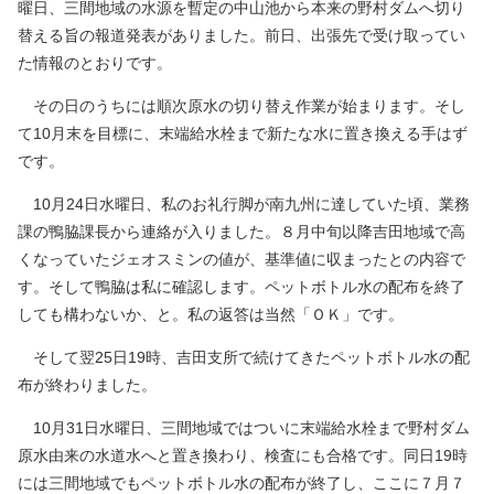
曜日、三間地域の水源を暫定の中山池から本来の野村ダムへ切り
替える旨の報道発表がありました。前日、出張先で受け取ってい
た情報のとおりです。
その日のうちには順次原水の切り替え作業が始まります。そし
て10月末を目標に、末端給水栓まで新たな水に置き換える手はず
です。
10月24日水曜日、私のお礼行脚が南九州に達していた頃、業務
課の鴨脇課長から連絡が入りました。８月中旬以降吉田地域で高
くなっていたジェオスミンの値が、基準値に収まったとの内容で
す。そして鴨脇は私に確認します。ペットボトル水の配布を終了
しても構わないか、と。私の返答は当然「ＯＫ」です。
そして翌25日19時、吉田支所で続けてきたペットボトル水の配
布が終わりました。
10月31日水曜日、三間地域ではついに末端給水栓まで野村ダム
原水由来の水道水へと置き換わり、検査にも合格です。同日19時
には三間地域でもペットボトル水の配布が終了し、ここに７月７