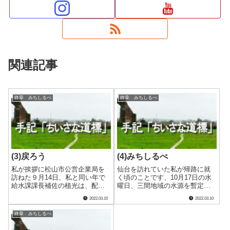
関連記事
終章 みちしるべ
終章 みちしるべ
(3)戻ろう
(4)みちしるべ
私が挨拶に松山市公営企業局を
仙台を訪れていた私が帰路に就
訪ねた９月14日、私と同い年で
く頃のことです、10月17日の水
給水課課長補佐の植光は、配下
曜日、三間地域の水源を暫定の
の職員１名と一緒に同局の浄水
中山池から本来の野村ダムへ切
2022.03.10
2022.03.10
場へ向かっていました。借用し
り替える旨の報道発表がありま
ていた加圧給水車を返却するた
した。前日、出張先で受け取っ
終章 みちしるべ
めにです。 また、同様に愛南
ていた情報のとおりです。 そ
町水道課に向かっていた９月19
の日のうちには順次原水の切り