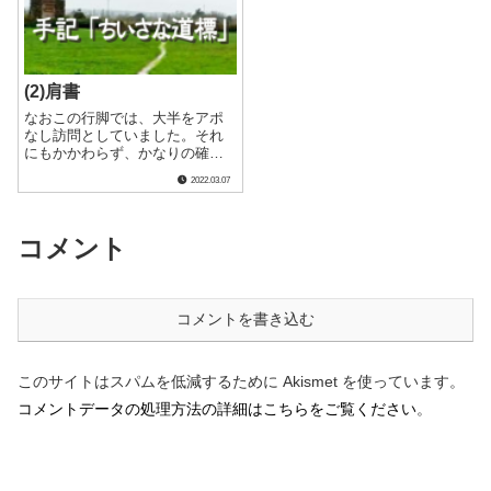
日８時30分.....
替え作業が始.....
(2)肩書
なおこの行脚では、大半をアポ
なし訪問としていました。それ
にもかかわらず、かなりの確率
でトップにお目にかかることが
2022.03.07
できたのでしたが、惜しむらく
は、九州行脚の日程が福岡市で
開催された日水協全国会議と完
全に重なっていたことでし
コメント
た。 そのことを知っ.....
コメントを書き込む
このサイトはスパムを低減するために Akismet を使っています。
コメントデータの処理方法の詳細はこちらをご覧ください
。