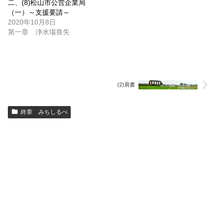
二、(8)松山市公営企業局
（一）～支援要請～
2020年10月8日
第一章 浄水場喪失
(2)肩書
終章 みちしるべ