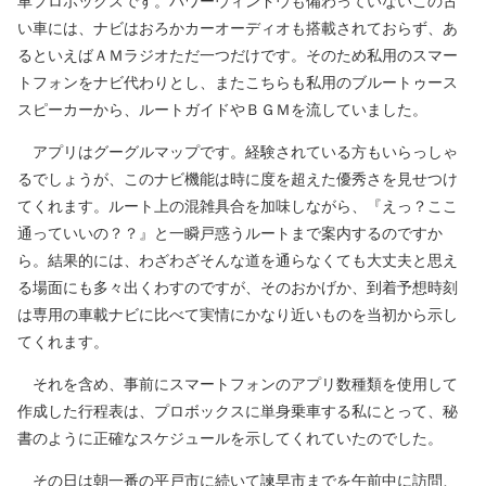
車プロボックスです。パワーウィンドウも備わっていないこの古
い車には、ナビはおろかカーオーディオも搭載されておらず、あ
るといえばＡＭラジオただ一つだけです。そのため私用のスマー
トフォンをナビ代わりとし、またこちらも私用のブルートゥース
スピーカーから、ルートガイドやＢＧＭを流していました。
アプリはグーグルマップです。経験されている方もいらっしゃ
るでしょうが、このナビ機能は時に度を超えた優秀さを見せつけ
てくれます。ルート上の混雑具合を加味しながら、『えっ？ここ
通っていいの？？』と一瞬戸惑うルートまで案内するのですか
ら。結果的には、わざわざそんな道を通らなくても大丈夫と思え
る場面にも多々出くわすのですが、そのおかげか、到着予想時刻
は専用の車載ナビに比べて実情にかなり近いものを当初から示し
てくれます。
それを含め、事前にスマートフォンのアプリ数種類を使用して
作成した行程表は、プロボックスに単身乗車する私にとって、秘
書のように正確なスケジュールを示してくれていたのでした。
その日は朝一番の平戸市に続いて諫早市までを午前中に訪問、