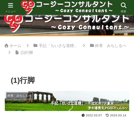
心地良い空間創りをお手伝い
メニュー
検索
ホーム
手記「ちいさな道標」
終章 みちしるべ
(1)行脚
(1)行脚
終章 みちしるべ
2022.03.07
2024.03.14