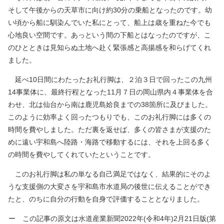
そして午後からの天草市に向け約30分の乗船となったのです。幼
い頃から船に馴染んでいた私にとって、船上は歳を重ねた今でも
心地良い空間です。あっという間の下船とはなったのですが、こ
のひとときは見知らぬ土地へ赴く緊張感と高揚感を和らげてくれ
ました。
延べ10日間にわたったお礼行脚は、２泊３日で回ったこの九州
14事業体に、最終行程となった11月７日の岡山県内４事業体を合
わせ、北は仙台から南は鹿児島姶良までの38箇所に及びました。
このように効率よく回ったつもりでも、このお礼行脚には多くの
時間を費やしました。ただ裏を返せば、多くの皆さまが支援のた
めに遠い宇和島へ陸路・海路で移動するには、それを上回る多く
の時間を費やしてくれていたということです。
このお礼行脚は私の単なる自己満足ではなく、結果的にそのよ
うな支援側の大変さを宇和島市水道局の後世に伝えることができ
たと、のちに自分の行動を自身で評価することとなりました。
ー この記事の原文は水道産業新聞2022年(令和4年)2月21日版(第