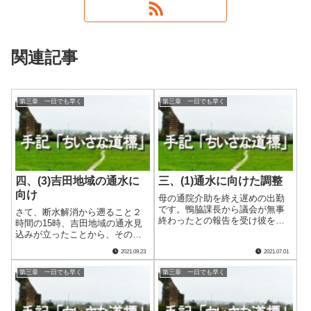
関連記事
第三章 一日でも早く
第三章 一日でも早く
四、(3)吉田地域の通水に
三、(1)通水に向けた調整
向け
母の通院介助を終え遅めの出勤
です。鴨脇課長から議会が無事
さて、断水解消から遡ること２
終わったとの報告を受け彼をね
時間の15時、吉田地域の通水見
ぎらい、その後単身向かった先
込みが立ったことから、そのセ
は三間地域にある則（すなは
レモニーとしての「開栓式」を
2021.09.23
2021.07.01
ち）配水池です。 通水セレモ
翌４日の午後０時45分から執り
ニーの件を仁村給水課長に前日
行うことを決定し、報道各社に
第三章 一日でも早く
第三章 一日でも早く
伝えた際、開催可能なのは則配
向け一斉にニュースリリースで
水池しかないことを.....
配信しました。この日の三間通
水式から間髪.....