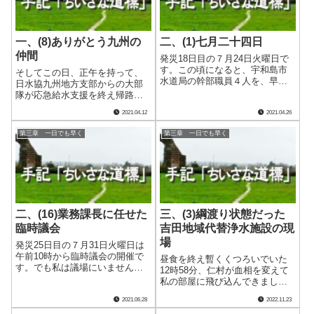
一、(8)ありがとう九州の
二、(1)七月二十四日
仲間
発災18日目の７月24日火曜日で
す。この頃になると、宇和島市
そしてこの日、正午を持って、
水道局の幹部職員４人を、早番
日水協九州地方支部からの大部
と遅番の２グループに分けてい
隊が応急給水支援を終え帰路に
ました。早番は朝７時から20時
つきました。遠方からの長期に
2021.04.12
2021.04.26
30分、遅番は8時30分から22時00
わたる支援に感謝し航路を含む
分として、朝早くと夜遅くの緊
長い道中の無事を祈りました。
第三章 一日でも早く
第三章 一日でも早く
急事態・報道対応に備えつつ
いずれ必ずお礼に伺うことを心
も.....
に誓いながら。 ありがとう、
九州の仲間！ そ.....
二、(16)業務課長に任せた
三、(3)綱渡り状態だった
臨時議会
吉田地域代替浄水施設の現
場
発災25日目の７月31日火曜日は
午前10時から臨時議会の開催で
昼食を終え暫くくつろいでいた
す。でも私は議場にいません。
12時58分、仁村が血相を変えて
鴨脇業務課長に壇上での専決予
私の部屋に飛び込んできまし
算議案提案説明を含め全て任
た。概ね決まっていた吉田地域
2021.06.28
2022.11.23
せ、柿原のとある病院にいまし
代替浄水施設からの通水スケジ
た。認知症が進みつつある母の