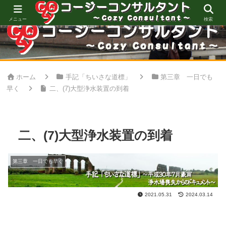
心地良い空間創りをお手伝い
メニュー
検索
ホーム
手記「ちいさな道標」
第三章 一日でも
早く
二、(7)大型浄水装置の到着
二、(7)大型浄水装置の到着
第三章 一日でも早く
2021.05.31
2024.03.14