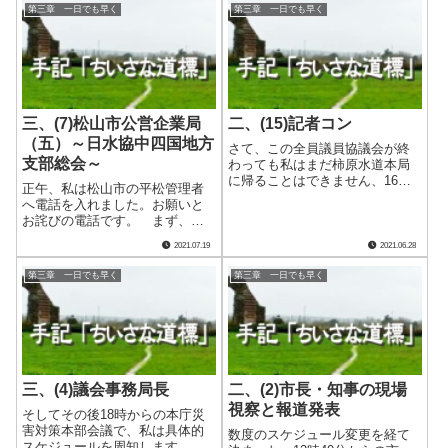
ュールが、現場の事情で変わる
第三章 一日でも早く
第三章 一日でも早く
通院予定日がこの日だったので
可能性が生じたというので
す。その頃の.....
す。 実は午後１時のニュース
リリースには、則配.....
三、(7)松山市公営企業局
二、(15)記者コン
（五）～日水協中四国地方
さて、この全員議員協議会が終
支部総会～
わっても私はまだ柿原水道本局
に帰ることはできません、16時
正午、私は松山市の平松管理者
から開催される記者との懇談会
へ電話を入れました。お願いと
へ出席しなければなりませんの
お詫びの電話です。 まず、お
で。 この懇談会は原則１カ月
願いは日水協中四国地方支部総
に１回、市長を中心とした市の
2021.07.19
2021.06.28
会の件です。当初７月25日に松
幹部と報道記者の参加で行わ
山市での開催が予定されていた
れ、我々は通称記.....
第三章 一日でも早く
第三章 一日でも早く
のですが、この災害で８月への
延期が決まっていました。しか
も簡素化したう.....
三、(4)議会事務局長
二、(2)市長・知事の現場
視察と報道発表
そしてその後18時からの本庁災
害対策本部会議で、私は具体的
数度のスケジュール変更を経て
スケジュールを周知します。そ