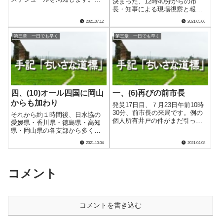
決まった、12時40分からの市
のメンバーには断水区域に住む
長・知事による現場視察と報道
中松議会事務局長もいます。私
発表に同行するため、少し早め
2021.07.12
2021.05.06
の一つ年上の彼からは、発言を
の昼前には、私も自らの運転で
一言一句聞き逃さないような真
柿原水道本局を単身出発しまし
第三章 一日でも早く
第三章 一日でも早く
剣な眼差しを感じます。 この
た。 途中、２箇所の片側交互
中松事務局長、.....
通行区間を通り、また途中、送
水管の破損状況.....
四、(10)オール四国に岡山
一、(6)再びの前市長
からも加わり
発災17日目、７月23日午前10時
30分、前市長の来局です。例の
それから約１時間後、日水協の
個人所有井戸の件がまだ引っか
愛媛県・香川県・徳島県・高知
かっているのかと思って話を聞
県・岡山県の各支部から多くの
くと、どうやらそうでは無さそ
技術者が柿原水道本局に到着し
2021.10.04
2021.04.08
うな雰囲気です。 代替浄水施
ました。翌日から始まる吉田全
設の建設とその通水開始見込み
域の断水解消作業へ向けての支
を報道で知り、自身の想像より
援隊として、着任してくれたの
早いスピ.....
です。 その中には、岡山県倉
コメント
敷市の職員もいま.....
コメントを書き込む