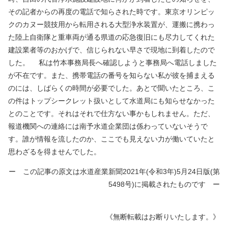
その記者からの再度の電話で知らされた時です。東京オリンピッ
クのカヌー競技用から転用される大型浄水装置が、運搬に携わっ
た陸上自衛隊と重車両が通る県道の応急復旧にも尽力してくれた
建設業者等のおかげで、信じられない早さで現地に到着したので
した。 私は竹本事務局長へ確認しようと事務局へ電話しました
が不在です。また、携帯電話の番号を知らない私が彼を捕まえる
のには、しばらくの時間が必要でした。あとで聞いたところ、こ
の件はトップシークレット扱いとして水道局にも知らせなかった
とのことです。それはそれで仕方ない事かもしれません。ただ、
報道機関への連絡には南予水道企業団は係わっていないそうで
す。誰が情報を流したのか、ここでも見えない力が働いていたと
思わざるを得ませんでした。
ー この記事の原文は水道産業新聞2021年(令和3年)5月24日版(第
5498号)に掲載されたものです ー
《無断転載はお断りいたします。》