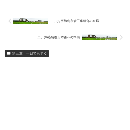
二、(6)宇和島市管工事組合の来局
二、(8)応急復旧本番への準備
第三章 一日でも早く