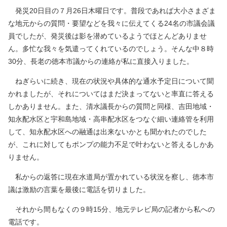
発災20日目の７月26日木曜日です。普段であれば大小さまざま
な地元からの質問・要望などを我々に伝えてくる24名の市議会議
員でしたが、発災後は影を潜めているようでほとんどありませ
ん。多忙な我々を気遣ってくれているのでしょう。そんな中８時
30分、長老の徳本市議からの連絡が私に直接入りました。
ねぎらいに続き、現在の状況や具体的な通水予定日について聞
かれましたが、それについてはまだ決まってないと率直に答える
しかありません。また、清水議長からの質問と同様、吉田地域・
知永配水区と宇和島地域・高串配水区をつなぐ細い連絡管を利用
して、知永配水区への融通は出来ないかとも聞かれたのでした
が、これに対してもポンプの能力不足で叶わないと答えるしかあ
りません。
私からの返答に現在水道局が置かれている状況を察し、徳本市
議は激励の言葉を最後に電話を切りました。
それから間もなくの９時15分、地元テレビ局の記者から私への
電話です。