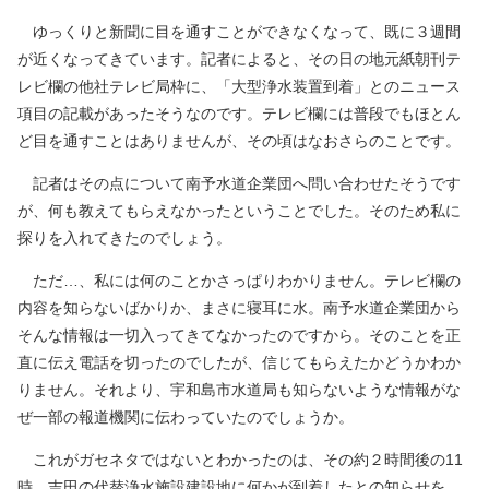
ゆっくりと新聞に目を通すことができなくなって、既に３週間
が近くなってきています。記者によると、その日の地元紙朝刊テ
レビ欄の他社テレビ局枠に、「大型浄水装置到着」とのニュース
項目の記載があったそうなのです。テレビ欄には普段でもほとん
ど目を通すことはありませんが、その頃はなおさらのことです。
記者はその点について南予水道企業団へ問い合わせたそうです
が、何も教えてもらえなかったということでした。そのため私に
探りを入れてきたのでしょう。
ただ…、私には何のことかさっぱりわかりません。テレビ欄の
内容を知らないばかりか、まさに寝耳に水。南予水道企業団から
そんな情報は一切入ってきてなかったのですから。そのことを正
直に伝え電話を切ったのでしたが、信じてもらえたかどうかわか
りません。それより、宇和島市水道局も知らないような情報がな
ぜ一部の報道機関に伝わっていたのでしょうか。
これがガセネタではないとわかったのは、その約２時間後の11
時、吉田の代替浄水施設建設地に何かが到着したとの知らせを、