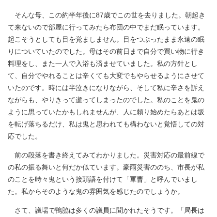
そんな母、この約半年後に87歳でこの世を去りました。朝起き
て来ないので部屋に行ってみたら布団の中でまだ眠っています。
起こそうとしても目を覚ましません。目をつぶったまま永遠の眠
りについていたのでした。母はその前日まで自分で買い物に行き
料理をし、また一人で入浴も済ませていました。私の方針とし
て、自分でやれることは辛くても大変でもやらせるようにさせて
いたのです。時には半泣きになりながら、そして私に辛さを訴え
ながらも、やりきって逝ってしまったのでした。私のことを鬼の
ように思っていたかもしれませんが、人に頼り始めたらあとは坂
を転げ落ちるだけ、私は鬼と思われても構わないと覚悟しての対
応でした。
前の段落を書き終えてみてわかりました。災害対応の最前線で
の私の振る舞いと何だか似ています。豪雨災害ののち、市長が私
のことを時々鬼という接頭語を付けて「軍曹」と呼んでいまし
た。私からそのような鬼の雰囲気を感じたのでしょうか。
さて、議場で鴨脇は多くの議員に聞かれたそうです。「局長は