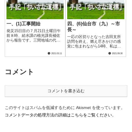
連絡を入れてく.....
までも有効に他配.....
一、(1)工事開始
四、(6)仙台市（九）～市
長～
発災15日目の７月21日土曜日午
前８時、給水課の植光課長補佐
一応の区切りとなった吉田支所
から報告です。三間地域の代替
訪問を終え、燃え尽きかけの感
浄水施設と既設送水管を結ぶ仮
覚に包まれながら14時、私はプ
設送水管布設に着手したと。
ロボックスを停めている駐車場
2021.03.11
2021.09.30
この日は舗装版切断の１業者だ
へ向かいました。 その時でし
けでしたが、翌日から土木系の
た。 仙台市水道局の公用ワゴ
６業者が一気に加わり、１・３
ン車が私の横へ近づき、助手席
㌔の区間を分.....
の窓から皆野課長の精悍な顔が
コメント
現れ、直後、後.....
コメントを書き込む
このサイトはスパムを低減するために Akismet を使っています。
コメントデータの処理方法の詳細はこちらをご覧ください
。