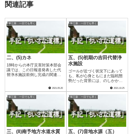
関連記事
第三章 一日でも早く
第三章 一日でも早く
二、(5)カネ
五、(5)初期の吉田代替浄
水施設
18時からの本庁災害対策本部会
議では、この日報道発表した代
ゴールが近づく状況下にあって
替浄水施設前倒し完成の関連情
も、私が心身ともにまだ臨戦態
報を提供しました。 帰局後し
勢だった背景には、のしかかっ
ばらく経った20時50分、辻田総
ていた重圧があったのです。
2021.05.20
2021.10.25
務部長から電話です。災害関連
多くの関係者の献身的努力によ
補正予算を上程する臨時議会
り、驚くべきスピードで稼働し
第三章 一日でも早く
第三章 一日でも早く
が、７月31日に開催されること
始めた両地域の代替浄水施設だ
が決まった.....
ったのでしたが、早期の通水を
優先したことで日.....
三、(8)南予地方水道水質
五、(7)音地水源（五）