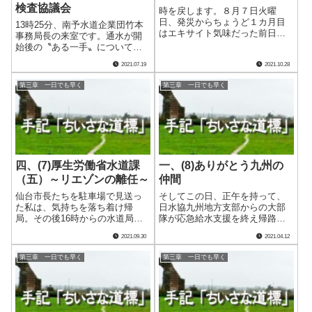
検査協議会
時を戻します。８月７日火曜
日、発災からちょうど１カ月目
13時25分、南予水道企業団竹本
はエキサイト気味だった前日と
事務局長の来室です。通水が開
は違った一日にしたいと思って
始後の〝ある一手〟についてわ
いました。 10時、今治市水道
ざわざ連絡に出向いてくれたの
2021.07.19
2021.10.28
部の矢部部長から電話です。ず
です。 三間地域の代替浄水施
っと宇和島の水道支援を続けて
設の水源を農業用ため池の中山
第三章 一日でも早く
第三章 一日でも早く
くれているので、宇和島の状況
池とすることは既知のとおりで
は逐一報告が上が.....
す。ただ、その上流には別の農
地が広がって.....
四、(7)厚生労働省水道課
一、(8)ありがとう九州の
（五）～リエゾンの離任～
仲間
仙台市長たちを駐車場で見送っ
そしてこの日、正午を持って、
た私は、気持ちを落ち着け帰
日水協九州地方支部からの大部
局。その後16時からの水道局・
隊が応急給水支援を終え帰路に
南予水道企業団合同災害対策本
つきました。遠方からの長期に
2021.09.30
2021.04.12
部会議に臨みました。 出席者
わたる支援に感謝し航路を含む
全員から、この日の吉田開栓式
長い道中の無事を祈りました。
第三章 一日でも早く
第三章 一日でも早く
と前日の三間通水式で見えてき
いずれ必ずお礼に伺うことを心
たゴールを、現実のものとして
に誓いながら。 ありがとう、
感じ始めている様.....
九州の仲間！ そ.....