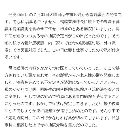
発災25日目の７月31日火曜日は午前10時から臨時議会の開催で
す。でも私は議場にいません。鴨脇業務課長に壇上での専決予算
議案提案説明を含め全て任せ、柿原のとある病院にいました。認
知症が進みつつある母の通院予定日がこの日だったのです。その
頃の私は内憂外患状態、内（家）では母の認知症対応、外（職
場）では災害対応でした。この日は妻も仕事でしたので私が付き
添いです。
母は近所の内科をかかりつけ医としていていました。そこで処
方されていた薬が合わず、その影響からか老人性の鬱を発症しま
した。治療を進めても不安定さが過激になっていったことから、
私のかかりつけ医、同級生の内科医院に転院させ治療法を薬と共
に変更し、そして彼の勧めで柿原にある専門病院も受診すること
になったのです。おかげで症状は安定してきましたが、鬱の後遺
症なのでしょうか逆に認知症が進行し始めたのです。そんな中で
の定期通院日、この日行かなければ薬が切れてしまいます。私は
市長に相談した上で母の通院介助を選んだのでした。