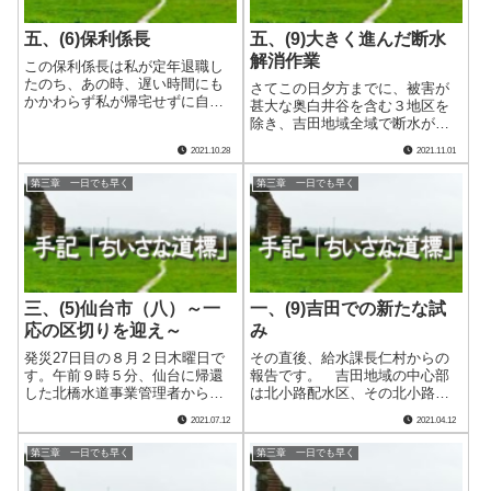
五、(6)保利係長
五、(9)大きく進んだ断水
解消作業
この保利係長は私が定年退職し
たのち、あの時、遅い時間にも
さてこの日夕方までに、被害が
かかわらず私が帰宅せずに自分
甚大な奥白井谷を含む３地区を
たちの帰局を待ち、そしてこの
除き、吉田地域全域で断水が解
行き詰った事態打開のため、少
消されました。大規模な支援に
2021.10.28
2021.11.01
なからず役目を果たしてくれる
よって、予想を遥かに上回るス
だろうと思っていたと明かして
ピードで作業が進んでいるので
第三章 一日でも早く
第三章 一日でも早く
くれました。ただ、水道の知識
す。嬉しい誤算、いや、これま
に乏しい私に対し.....
で不便を強いていた皆さんの前
でそんな言葉など.....
三、(5)仙台市（八）～一
一、(9)吉田での新たな試
応の区切りを迎え～
み
発災27日目の８月２日木曜日で
その直後、給水課長仁村からの
す。午前９時５分、仙台に帰還
報告です。 吉田地域の中心部
した北橋水道事業管理者から電
は北小路配水区、その北小路配
話が入りました。吉田・三間両
水池への送水管が北隣の長谷配
2021.07.12
2021.04.12
地域への通水開始をもって、支
水区の配水管と接していること
援のための派遣を一応の区切り
に目を付けた給水課は、いつの
第三章 一日でも早く
第三章 一日でも早く
とするとのことです。進捗につ
間にかその双方を仮設の連絡管
いては逐一駐在中の木場課長が
で繋げていました。そしてそれ