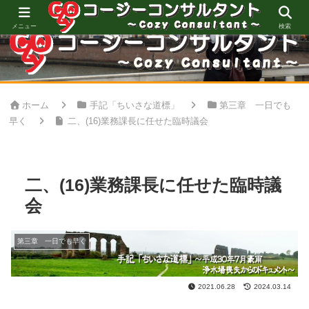
心地良い空間創りをお手伝い
メニュー
検索
ホーム
手記「ちいさな道標」
第三章 一日でも
早く
二、(16)業務課長に任せた臨時議会
二、(16)業務課長に任せた臨時議
会
第三章 一日でも早く
2021.06.28
2024.03.14