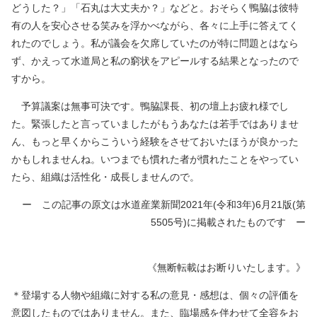
どうした？」「石丸は大丈夫か？」などと。おそらく鴨脇は彼特
有の人を安心させる笑みを浮かべながら、各々に上手に答えてく
れたのでしょう。私が議会を欠席していたのが特に問題とはなら
ず、かえって水道局と私の窮状をアピールする結果となったので
すから。
予算議案は無事可決です。鴨脇課長、初の壇上お疲れ様でし
た。緊張したと言っていましたがもうあなたは若手ではありませ
ん、もっと早くからこういう経験をさせておいたほうが良かった
かもしれませんね。いつまでも慣れた者が慣れたことをやってい
たら、組織は活性化・成長しませんので。
ー この記事の原文は水道産業新聞2021年(令和3年)6月21版(第
5505号)に掲載されたものです ー
《無断転載はお断りいたします。》
＊登場する人物や組織に対する私の意見・感想は、個々の評価を
意図したものではありません。また、臨場感を伴わせて全容をお