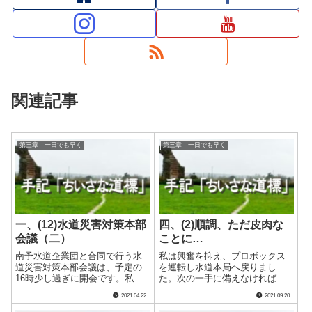
関連記事
第三章 一日でも早く
第三章 一日でも早く
一、(12)水道災害対策本部
四、(2)順調、ただ皮肉な
会議（二）
ことに…
南予水道企業団と合同で行う水
私は興奮を抑え、プロボックス
道災害対策本部会議は、予定の
を運転し水道本局へ戻りまし
16時少し過ぎに開会です。私が
た。次の一手に備えなければな
準備したＡ４片面１枚の、ほと
りません。 帰局してみると、
2021.04.22
2021.09.20
んどがメモスペースの進行表に
給水課には管理職以外ほとんど
従って。 出席者は宇和島市水
見当たりません。ほぼ全員で三