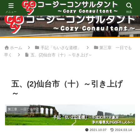
心地良い空間創りをお手伝い
メニュー
検索
ホーム
手記「ちいさな道標」
第三章 一日でも
早く
五、(2)仙台市（十）～引き上げ～
五、(2)仙台市（十）～引き上げ
～
第三章 一日でも早く
2021.10.07
2024.03.14