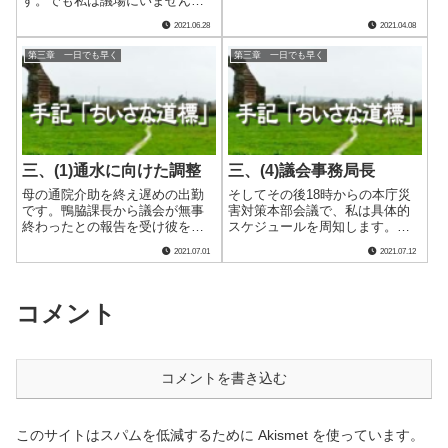
す。でも私は議場にいません。
が通った女性部長です。宇和島
鴨脇業務課長に壇上での専決予
2021.06.28
2021.04.08
市での女性の管理職への登用率
算議案提案説明を含め全て任
は非常に低く、当時60人近くい
せ、柿原のとある病院にいまし
第三章 一日でも早く
第三章 一日でも早く
た課長級以上の中に彼女以外に
た。認知症が進みつつある母の
は病院局に課長.....
通院予定日がこの日だったので
す。その頃の.....
三、(1)通水に向けた調整
三、(4)議会事務局長
母の通院介助を終え遅めの出勤
そしてその後18時からの本庁災
です。鴨脇課長から議会が無事
害対策本部会議で、私は具体的
終わったとの報告を受け彼をね
スケジュールを周知します。そ
ぎらい、その後単身向かった先
のメンバーには断水区域に住む
2021.07.01
2021.07.12
は三間地域にある則（すなは
中松議会事務局長もいます。私
ち）配水池です。 通水セレモ
の一つ年上の彼からは、発言を
ニーの件を仁村給水課長に前日
一言一句聞き逃さないような真
伝えた際、開催可能なのは則配
剣な眼差しを感じます。 この
コメント
水池しかないことを.....
中松事務局長、.....
コメントを書き込む
このサイトはスパムを低減するために Akismet を使っています。