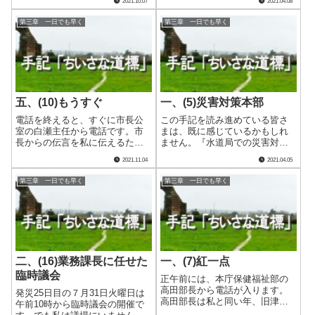
2021.10.07
2021.04.08
る祝意と、あと少しだけ必要な
くと、どうやらそうでは無さそ
奮闘への激励を私に伝えるた
うな雰囲気です。 代替浄水施
第三章 一日でも早く
第三章 一日でも早く
め、わざわざ電話してくれたの
設の建設とその通水開始見込み
でした。私は心からありがたい
を報道で知り、自身の想像より
と思いました。私.....
早いスピ.....
五、(10)もうすぐ
一、(5)災害対策本部
電話を終えると、すぐに市長公
この手記を読み進めている皆さ
室の白瀬主任から電話です。市
まは、既に感じているかもしれ
長からの伝言を私に伝えるため
ません。『水道局での災害対策
でした。前日夕方には断水戸数
本部会議はいつやっていたの
2021.11.04
2021.04.05
が77戸まで減ったこともあり、
か？』と。 実はまだ一回も開
市長は飲用の安全宣言を一日も
催していなかったのでした。応
第三章 一日でも早く
第三章 一日でも早く
早く出したいとの考えのようで
急給水体制についての支援側へ
す。当然私も同じ思いです。で
の情報提供がおろそかになって
も水質試験に合.....
いたのは既に記した.....
二、(16)業務課長に任せた
一、(7)紅一点
臨時議会
正午前には、本庁保健福祉部の
高田部長から電話が入ります。
発災25日目の７月31日火曜日は
高田部長は私と同い年、旧津島
午前10時から臨時議会の開催で
町出身で話し方は柔らかくも芯