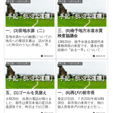
第三章 一日でも早く
第三章 一日でも早く
道局からは局長と２名の課長、
間地域の現場で配水管理を行っ
南予水道企業団の事務局長と浄
ているのでしょう。実際、則配
水課長、松山市.....
水池から戻る途中で.....
一、(3)音地水源（二）
三、(8)南予地方水道水質
検査協議会
音地水源からの融通についての
地元への要請文書は、話が決ま
13時25分、南予水道企業団竹本
った昨日のうちに作成し、早速
事務局長の来室です。通水が開
届けていたのでしたが、その件
始後の〝ある一手〟についてわ
で18時35分代々木市議からの電
ざわざ連絡に出向いてくれたの
2021.03.22
2021.07.19
話です。 地元で三役会を開い
です。 三間地域の代替浄水施
て協議したそうなのですが、流
設の水源を農業用ため池の中山
第三章 一日でも早く
第三章 一日でも早く
量データを示した上で、音地配
池とすることは既知のとおりで
水区への水道.....
す。ただ、その上流には別の農
地が広がって.....
五、(1)ゴールを見据え
一、(6)再びの前市長
９時20分、自席の電話が鳴りま
発災17日目、７月23日午前10時
した。相手は厚労本省の是川水
30分、前市長の来局です。例の
道課長です。昨日までの三間・
個人所有井戸の件がまだ引っか
吉田両地域での通水開始に対す
かっているのかと思って話を聞