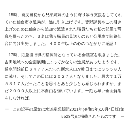
15時、発災当初から兄弟姉妹のように寄り添う支援をしてくれ
ていた仙台市水道局が、遂に引き上げです。皆野課長やこの引き
上げのために仙台から追加で派遣された職員たちと私の部屋で写
真を撮ったのち、３名は我々職員の見送りのもと公用車で陸路仙
台に向け出発しました。４００年以上の心のつながりに感謝！
17時、応急復旧班の指揮所となっている会議室を覗きました。
吉田地域への全面展開によってかなりの進展があったようです。
通水開始前日６４７７人だった断水人口が昨日までに３５５８人
に減り、そしてこの日には２０２７人となりました。最大で１万
５３１７人だったことを思うとあと少しとも感じられますが、ま
だ２０００人以上に不自由を強いています。一刻も早い全面解消
をしなければ。
ー この記事の原文は水道産業新聞2021年(令和3年)10月4日版(第
5529号)に掲載されたものです ー