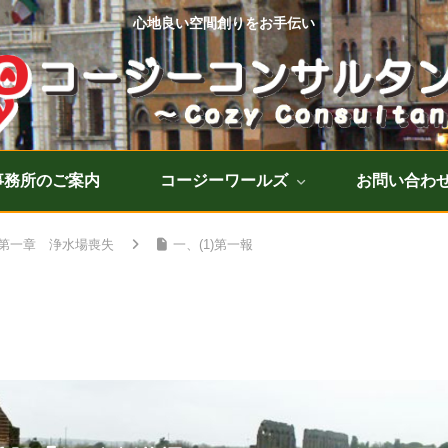
心地良い空間創りをお手伝い
事務所のご案内
コージーワールズ
お問い合わ
第一章 浄水場喪失
一、(1)第一報