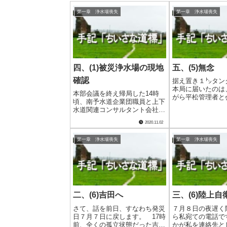
第一章 浄水場喪失
第一章 浄水場喪失
四、(1)被災浄水場の現地
五、(5)無念
確認
据え置き１㌧タン
本局に届いたのは
本部会議を終え帰局した14時
がら平松管理者と
頃、南予水道企業団職員と上下
た電話を切った約
水道関連コンサルタント会社社
とで、私が外出し
員が、発災後初めて被災した吉
でした。私には、
2020.11.02
田浄水場に入っていました。肉
着かせて行かなけ
眼で惨状を目の当たりにして施
ところがあったの
第一章 浄水場喪失
第一章 浄水場喪失
設の復旧は現実的ではないこと
は、３日間の行方...
を再確認し、現地での復旧断念
を企業長である宇.....
二、(6)吉田へ
三、(6)陸上
さて、話を前日、すなわち発災
７月８日の夜遅く
日７月７日に戻します。 17時
ら私宛ての電話で
前、全くの孤立状態だった吉田
かが私を連絡先と