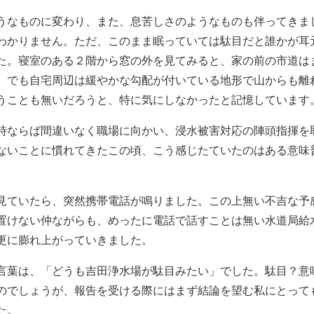
うなものに変わり、また、息苦しさのようなものも伴ってきま
わかりません。ただ、このまま眠っていては駄目だと誰かが耳
た。寝室のある２階から窓の外を見てみると、家の前の市道は
。でも自宅周辺は緩やかな勾配が付いている地形で山からも離
うことも無いだろうと、特に気にしなかったと記憶しています
時ならば間違いなく職場に向かい、浸水被害対応の陣頭指揮を
ないことに慣れてきたこの頃、こう感じたていたのはある意味
見ていたら、突然携帯電話が鳴りました。この上無い不吉な予
置けない仲ながらも、めったに電話で話すことは無い水道局給
更に膨れ上がっていきました。
言葉は、「どうも吉田浄水場が駄目みたい」でした。駄目？意
のでしょうが、報告を受ける際にはまず結論を望む私にとって
た。