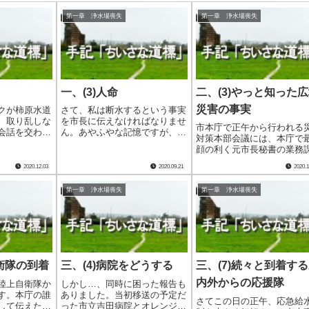
第一章 浄水場喪失
第一章 浄水場喪失
一、(3)人命
二、(3)やっと知った
災害の事実
クが柿原水道
さて、私は断水するという事実
、取り乱しな
を市長に伝えなければなりませ
市本庁で正午から行われる
会話を交わし
ん。あやふやな記憶ですが、市
対策本部会議には、本庁で
２時間後のこ
長公室に内線電話を入れ広宿室
顔の利く元市長秘書の業務
たあとのこと
長に市長への伝言を依頼したよ
瀬主任を向かわせました。
気持ちを落ち
うな気がします。 その時に得
2020.12.03
2020.09.21
2020.1
日水協愛媛県支部長都市、
ればならない
た市内の状況は、吉田地域で10
市の平松公営企業管理者に
です。 それ
人位の犠牲者・行方不明者が出
第一章 浄水場喪失
第一章 浄水場喪失
をしました。状況が状況だ
..
ているようだと.....
に、市長の最終許可を得る
私の一存で応急給水.....
自衛隊の到着
三、(4)病院をどうする
三、(7)続々と到着す
内外からの応援隊
陸上自衛隊か
しかし…、同時に困った報告も
す。本庁の誰
ありました。当初移送の予定だ
さてこの日の正午、応急給
して伝えたの
った市立吉田病院とオレンジ荘