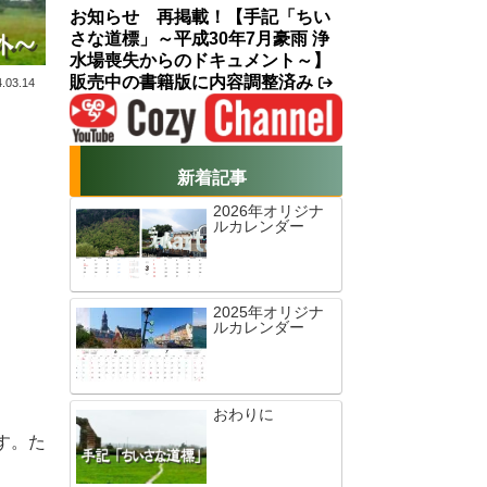
お知らせ 再掲載！【手記「ちい
さな道標」～平成30年7月豪雨 浄
水場喪失からのドキュメント～】
販売中の書籍版に内容調整済み
.03.14
新着記事
2026年オリジナ
ルカレンダー
2025年オリジナ
ルカレンダー
おわりに
す。た