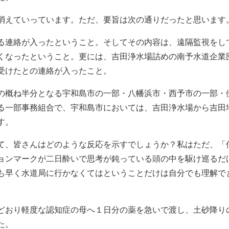
消えていっています。ただ、要旨は次の通りだったと思います
る連絡が入ったということ。そしてその内容は、遠隔監視をし
くなったということ。更には、吉田浄水場詰めの南予水道企業
受けたとの連絡が入ったこと。
の概ね半分となる宇和島市の一部・八幡浜市・西予市の一部・
る一部事務組合で、宇和島市においては、吉田浄水場から吉田
す。
て、皆さんはどのような反応を示すでしょうか？私はただ、「
ョンマークが二日酔いで思考が鈍っている頭の中を駆け巡るだ
も早く水道局に行かなくてはということだけは自分でも理解で
どおり軽度な認知症の母へ１日分の薬を急いで渡し、土砂降り
た。