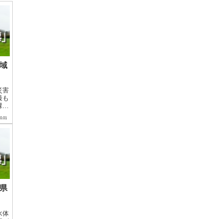
広域
災害
最も
課中
私は
0.01
松山
電話
け
前に
る県
水体