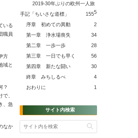
2019-30年ぶりの欧州一人旅
。
5
手記「ちいさな道標」
155
序章 初めての異動
2
ている
団職員
第一章 浄水場喪失
34
第二章 一歩一歩
28
第三章 一日でも早く
56
伊方
地域と
第四章 新たな闘い
30
終章 みちしるべ
4
何？
おわりに
1
けで、
き、急
サイト内検索
のなか