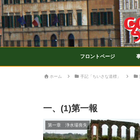
フロントページ
ホーム
手記「ちいさな道標」
一、(1)第一報
第一章 浄水場喪失