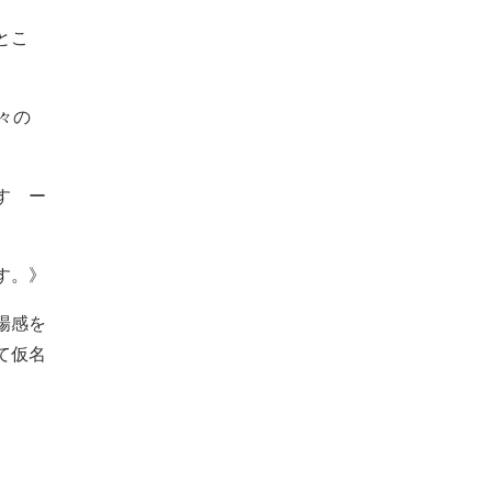
とこ
々の
です ー
す。》
場感を
て仮名