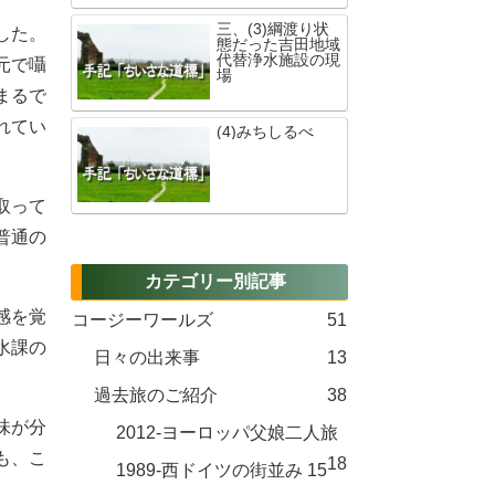
三、(3)綱渡り状
した。
態だった吉田地域
代替浄水施設の現
元で囁
場
まるで
れてい
(4)みちしるべ
。
取って
普通の
カテゴリー別記事
感を覚
コージーワールズ
51
水課の
日々の出来事
13
過去旅のご紹介
38
味が分
2012-ヨーロッパ父娘二人旅
も、こ
18
1989-西ドイツの街並み
15