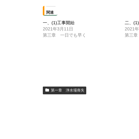
関連
一、(1)工事開始
二、(
2021年3月11日
2021
第三章 一日でも早く
第三章
第一章 浄水場喪失