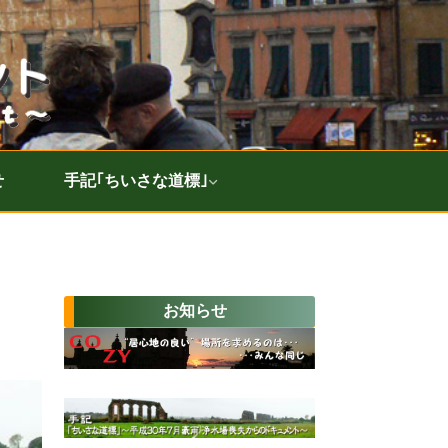
せ
手記｢ちいさな道標｣
お知らせ