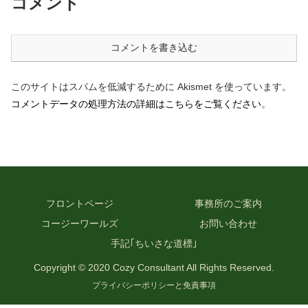
コメント
ったのは想像に難.....
した。 確かに.....
コメントを書き込む
このサイトはスパムを低減するために Akismet を使っています。
コメントデータの処理方法の詳細はこちらをご覧ください
。
フロントページ
事務所のご案内
コージーワールズ
お問い合わせ
手記｢ちいさな道標｣
Copyright © 2020 Cozy Consultant All Rights Reserved.
プライバシーポリシーと免責事項