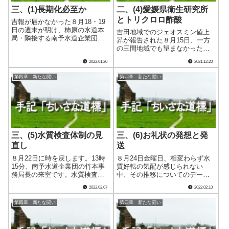
三、(1)長期化必至か
二、(4)愛媛県衛生研究所
とトリクロロ酢酸
吉報が届かなかった８月18・19
日の週末が明け、柿原の水道本
吉田地域でのジェオスミン値上
局・隣接する南予水道企業団に
昇が報告された８月15日、一方
は重苦しい空気が漂っていまし
の三間地域でも望まなかった水
た。末端給水栓からの採水と水
質検査の結果が出ていまし
2022.01.20
2021.12.20
質検査を毎日続けているもの
た。 水質検査の実施は、それ
の、一向に消毒副生成物の減少
まで全て南予地方水道水質検査
第四章 新たな闘い
第四章 新たな闘い
する気配が見えないのです。そ
協議会水質検査センターが担っ
れどころか、逆.....
てきましたが、８月14日採水分
からは、愛媛県の.....
三、(5)水質検査体制の見
三、(6)お礼状の発想と発
直し
送
８月22日に時を戻します。13時
８月24日金曜日、相変わらず水
15分、南予水道企業団の竹本事
質好転の気配が感じられない
務局長の来室です。水質検査に
中、その推移についてのデータ
ついての相談でした。 その
を公表しました。 また週明け
2022.02.07
2022.02.10
時、いっこうに明かりが見えな
27日には、市長室に副市長と南
い三間地域の水質を検査してい
予水道企業団の竹本事務局長・
第四章 新たな闘い
第四章 新たな闘い
たのは、南予地方水道水質検査
保利浄水課長、そして私も加わ
協議会の水質検査センターと愛
り市長協議です。というより
媛県衛生研究.....
も、市長は企業長.....