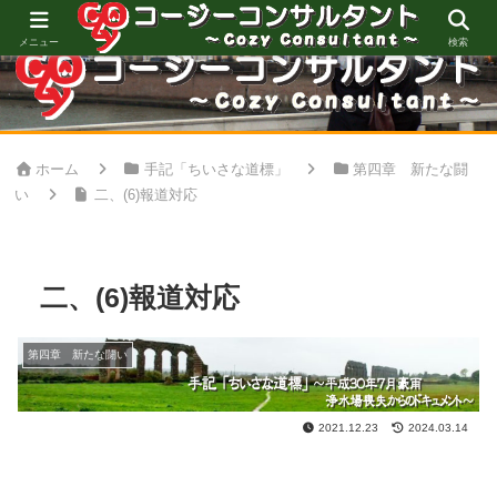
心地良い空間創りをお手伝い
メニュー
検索
ホーム
手記「ちいさな道標」
第四章 新たな闘
い
二、(6)報道対応
二、(6)報道対応
第四章 新たな闘い
2021.12.23
2024.03.14