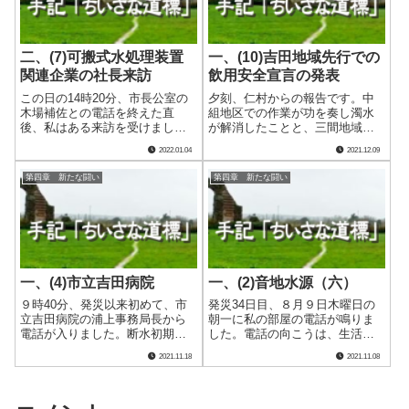
二、(7)可搬式水処理装置
一、(10)吉田地域先行での
関連企業の社長来訪
飲用安全宣言の発表
この日の14時20分、市長公室の
夕刻、仁村からの報告です。中
木場補佐との電話を終えた直
組地区での作業が功を奏し濁水
後、私はある来訪を受けまし
が解消したことと、三間地域で
た。 吉田・三間両代替浄水施
のクロロホルム超過が確定した
2022.01.04
2021.12.09
設の心臓部分、可搬式水処理装
こと、明と暗それぞれの情報で
置シフォンタンク等を製造販売
した。吉田地域先行で飲用の安
第四章 新たな闘い
第四章 新たな闘い
する企業の藍藤社長です。早期
全宣言を発表することが確定で
の断水解消を実現させた最大の
す。（なお、この報告を受けた
功労者と言える同.....
時刻はメモに記載.....
一、(4)市立吉田病院
一、(2)音地水源（六）
９時40分、発災以来初めて、市
発災34日目、８月９日木曜日の
立吉田病院の浦上事務局長から
朝一に私の部屋の電話が鳴りま
電話が入りました。断水初期の
した。電話の向こうは、生活用
段階で危機的な状況となってい
水供給拠点の運営をしてくれて
2021.11.18
2021.11.08
たにもかかわらず、その存在が
いる三宮水産課長です。その生
消えているように感じられてい
活用水の需要がほとんど無くな
た、私と同年度入庁の浦上で
っている状況から、全ての拠点
す。 多くの困難がこれまであ
を閉鎖してはどうかとの打診で