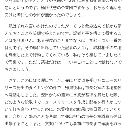
話を聞いていると、どうやら問い合わせに対する企業団の対応が
悪いというのです。極限状態の企業団ですから、おそらく電話を
受けた際に心の余裕が無かったのでしょう。
私はそれを言いかけたのでしたが、ぐっと飲み込んで私から伝
えておくことを笑顔で答えたのです。記者と事を構えて得するこ
とはありません。ある程度のことまでならば、笑顔一つが一番の
答えです。その場に出席していた記者の大半は、取材相手の立場
を尊重した上で行動してくれている、私はそう感じていましたの
で尚更です。ただし某社だけは…、いやこのことには触れないで
おきましょう。
さて、この日は金曜日でした。先ほど要望を受けたニュースリ
リース発出のタイミングの件で、帰局後私は市長公室の木場補佐
へ電話をしました。翌日からの週末に水質が基準を満たした際、
どのような段取りでニュースリリースを作成し配布を行うかにつ
いて打ち合わせするために。水質検査の結果は毎日届いていたた
め、合格した際のことを考慮して発出担当の市長公室職員も休日
出勤すること、また、文案についても事前に市長まで確認を取っ