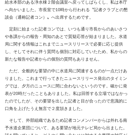
給水本部のある浄水棟２階会議室へ戻ってしばらくし、私は本庁
へ向かいました。市長室で10時から行われる〝記者クラブとの懇
談会（通称記者コン）〟へ出席するためです。
定刻に始まった記者コンでは、いつも通り市長からのあいさつ
や各課からの報告・周知のあとで質疑応答が始まりました。水道
局に関する情報はこれまでニュースリリースで必要に応じ提供
し、そしてそれに伴う質問も個別に対応していたため、私からの
新たな報告や記者からの個別の質問もありません。
ただ、全般的な要望の中に水道局に関連するものが一点だけあ
りました。これまで行ってきたニュースリリース発出のタイミン
グでは、夕方のニュースに間に合わないというのです。確かに発
表が20時だったこともありました。私は回答する立場ではなかっ
たのでしたが、その要望を出した記者と目が合ったので意識的に
口角を上げたうえ無言で２度頷きました。
そして、外部組織であるため記者コンメンバーからは外れる南
予水道企業団について、ある要望が地元テレビ局から出ました。