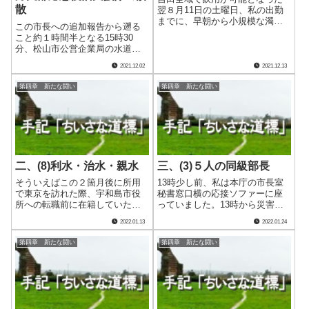
散
翌８月11日の土曜日、私の出勤
までに、早朝から小規模な濁水
この市長への追加報告から遡る
の通報が吉田地域で２件入って
こと約１時間半となる15時30
いました。 そのうち立間新屋
分、松山市公営企業局の水道技
敷地区のものは、現場で迅速に
術管理者で支援のために駐在中
処理し既に解決済みでした。も
2021.12.02
2021.12.13
の湯野副部長が、応急復旧本部
う１件の高齢者施設は受水槽内
で実質的に陣頭指揮を執ってく
の汚れが原因だ.....
第四章 新たな闘い
第四章 新たな闘い
れている今田主幹と私の部屋を
訪れました。多くの日水協から
の派遣職員や県.....
二、(8)利水・治水・親水
三、(3)５人の同級部長
そういえばこの２箇月後に所用
13時少し前、私は本庁の市長室
で東京を訪れた際、宇和島市役
秘書窓口横の応接ソファーに座
所への転職前に在籍していた会
っていました。13時から災害復
社で上司だった10歳上の伊能さ
興本部事前会議が市長室で開催
2022.01.13
2022.01.24
ん、私と入れ替わりに退職し、
されるのですが、その時間調整
既に自分の事務所を立ち上げて
のためにです。 会議に招集さ
第四章 新たな闘い
第四章 新たな闘い
いたそのまた元上司の辻田さ
れたのは災害対策本部員で、災
ん、そして私、その造園をルー
害対策本部長の市長と災害対策
ツとする３人で久.....
副本部長の副.....