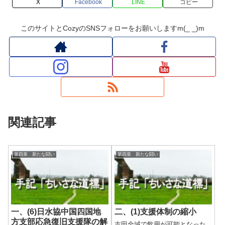
X
Facebook
LINE
コピー
このサイトとCozyのSNSフォローをお願いしますm(_ _)m
関連記事
第四章 新たな闘い
第四章 新たな闘い
一、(6)日水協中国四国地
二、(1)支援体制の縮小
方支部応急復旧支援隊の解
吉田全域で飲用が可能となった