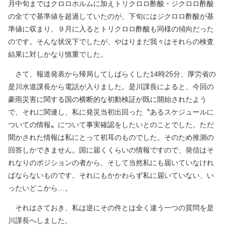
月中旬まではクロロホルムに加えトリクロロ酢酸・ジクロロ酢酸
の全てで基準値を超過していたのが、下旬にはジクロロ酢酸が基
準値に収まり、９月に入るとトリクロロ酢酸も同様の傾向だった
のです。そんな状況下でしたが、やはりまだ我々はそれらの検査
結果に対しかなり慎重でした。
さて、報道発表から帰局してしばらくした14時25分、厚労省の
是川水道課長から電話が入りました。是川課長によると、今回の
豪雨災害に関する国の横断的な初動検証が既に開始されたよう
で、それに関連し、私に発災当初出回った〝あるスケジュールに
ついての情報〟について事実確認をしたいとのことでした。ただ
聞かされた情報は私にとって初耳のものでした。そのため推測の
回答しかできません。国に届くくらいの情報ですので、発信はそ
れなりのポジションの者から、そして当然私にも届いていなけれ
ばならないものです。それにもかかわらず私に届いていない、い
ったいどこから…。
それはさておき、私は逆にその件とは全く違う一つの質問を是
川課長へしました。