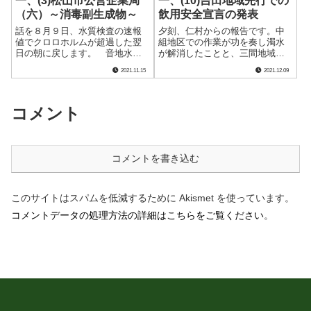
一、(3)松山市公営企業局
一、(10)吉田地域先行での
（六）～消毒副生成物～
飲用安全宣言の発表
話を８月９日、水質検査の速報
夕刻、仁村からの報告です。中
値でクロロホルムが超過した翌
組地区での作業が功を奏し濁水
日の朝に戻します。 音地水源
が解消したことと、三間地域で
についての市長との電話が終わ
のクロロホルム超過が確定した
2021.11.15
2021.12.09
ると、すぐに私の部屋の扉をノ
こと、明と暗それぞれの情報で
ックする音が聞こえました。松
した。吉田地域先行で飲用の安
山市公営企業局企画総務課長の
全宣言を発表することが確定で
日吉さんです。おそらく部屋の
す。（なお、この報告を受けた
コメント
外で電話が終わる.....
時刻はメモに記載.....
コメントを書き込む
このサイトはスパムを低減するために Akismet を使っています。
コメントデータの処理方法の詳細はこちらをご覧ください
。