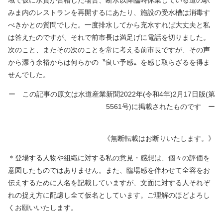
域で仮に水質が合格した場合、断水以降臨時休業している道の駅
みま内のレストランを再開するにあたり、施設の受水槽は消毒す
べきかとの質問でした。一度排水してから充水すれば大丈夫と私
は答えたのですが、それで前市長は満足げに電話を切りました。
次のこと、またその次のことを常に考える前市長ですが、その声
から漂う余裕からは何らかの〝良い予感〟を感じ取らざるを得ま
せんでした。
ー この記事の原文は水道産業新聞2022年(令和4年)2月17日版(第
5561号)に掲載されたものです ー
《無断転載はお断りいたします。》
＊登場する人物や組織に対する私の意見・感想は、個々の評価を
意図したものではありません。また、臨場感を伴わせて全容をお
伝えするために人名を記載していますが、文面に対する人それぞ
れの捉え方に配慮し全て仮名としています。ご理解のほどよろし
くお願いいたします。