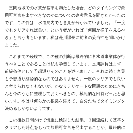
三間地域での水質が基準を満たした場合、どのタイミングで飲
用可宣言を出すべきなのかについての参考意見を聞きたかったの
です。この件は、水道局内でも意見が分かれていました。「一度
でもクリアすれば良い」という者がいれば「何回か様子を見るべ
き」と言う者もいます。私は是川課長に前者の妥当性を問いかけ
ました。
これまでの経験で、この種の判断は最終的に各水道事業体が行
うべきことであることは私も学習しています。是川課長はまず、
前提条件として予想通りそのことを述べました。それに続く言葉
も予想通り結論的なものではありません。一度のクリアでも良い
と考えられなくもないが、かなりデリケートな問題のためにきち
んと今のうちに整理しておくべきとの、模範的な回答だったと思
います。やはり何らかの根拠を添えて、自分たちでタイミングを
決めるしかないようです。
この後数日間かけて慎重に検討した結果、３回連続して基準を
クリアした時点をもって飲用可宣言を発出することが、最終的に