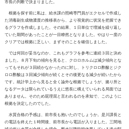
市長の判断で決まりました。
根拠を探す前に私は、給水課の照崎専門員がエクセルで作成し
た消毒副生成物濃度の推移表から、より視覚的に状況を把握でき
るグラフを作成しました。その結果、１日単位で増減を繰り返し
ていた期間があったことが一目瞭然となりました。やはり一度の
クリアでは根拠に乏しい、まずそのことを確信しました。
では何回が妥当なのか、これもグラフを参考に連続３回と決め
ました。８月下旬の傾向を見ると、クロロホルムは減少傾向とな
ってもそれが３回続かなかったのに対し、トリクロロ酢酸とジク
ロロ酢酸は３回減少傾向が続くとその後更なる減少が続いたから
です。統計学上から見ると全く論外な根拠でしょうが、拠り所と
なるデータは限られているうえに悠長に構えていられる局面では
ありません。そのため屁理屈と言われるのを承知で、このように
根拠を決定したのでした。
水質合格の予感は、前市長も抱いたのでしょうか。是川課長と
の電話を終えた１時間後、前市長から電話が入りました。三間地