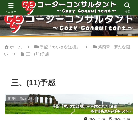
心地良い空間創りをお手伝い
メニュー
検索
ホーム
手記「ちいさな道標」
第四章 新たな闘
い
三、(11)予感
三、(11)予感
第四章 新たな闘い
2022.02.24
2024.03.14