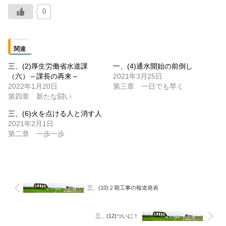
0
関連
三、(2)厚生労働省水道課
一、(4)通水開始の前倒し
（六）～課長の再来～
2021年3月25日
2022年1月20日
第三章 一日でも早く
第四章 新たな闘い
三、(6)火を点ける人と消す人
2021年2月1日
第二章 一歩一歩
三、(10)２期工事の報道発表
三、(12)ついに！