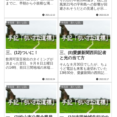
その日の午前10時過ぎ、既に台
までに、早朝から小規模な濁水
風第21号の宇和島への影響が回
の通報が吉田地域で２件入って
避されそうだとの見通しが示さ
いました。 そのうち立間新屋
れていた頃、副市長からの電話
2021.12.13
2022.02.24
敷地区のものは、現場で迅速に
が入りました。 翌日の午前11
処理し既に解決済みでした。も
時30分から、南予水道企業団に
第四章 新たな闘い
第四章 新たな闘い
う１件の高齢者施設は受水槽内
よる代替浄水施設２期工事につ
の汚れが原因だ.....
いて、報道各社を集め発表する
ことが決.....
三、(12)ついに！
三、(8)愛媛新聞西田記者
と光の当て方
飲用可宣言発出のタイミングが
決まった翌日、９月８日土曜日
そんな８月30日でしたが、ちょ
の14時、前日三間地域の末端水
うど電話も来客も途切れていた
栓で採水したサンプルが初めて
13時30分、愛媛新聞の西田記者
水質基準を満たしました。 水
が私の部屋へ訪れました。通水
2022.02.24
2022.02.17
質検査センターなどの負担削減
１カ月の記事を紙面に掲載した
のため、週末の採水は行わない
いと、前日にアポ取りの電話を
第四章 新たな闘い
第四章 新たな闘い
こととなっていましたので次の
くれていたのです。 実際の紙
採水は10日月.....
面の詳細はよく覚えていません
が、県内の.....