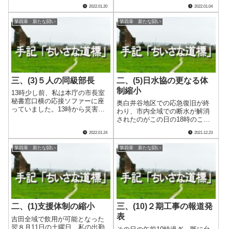
た。 吉田・三間両代替浄水施
2022.01.20
2022.01.04
質検査を毎日続けているもの
設の心臓部分、可搬式水処理装
の、一向に消毒副生成物の減少
置シフォンタンク等を製造販売
第四章 新たな闘い
第四章 新たな闘い
する気配が見えないのです。そ
する企業の藍藤社長です。早期
れどころか、逆.....
の断水解消を実現させた最大の
功労者と言える同.....
三、(3)５人の同級部長
二、(5)日水協の更なる体
制縮小
13時少し前、私は本庁の市長室
秘書窓口横の応接ソファーに座
奥白井谷地区での応急復旧が終
っていました。13時から災害復
わり、市内全域での断水が解消
興本部事前会議が市長室で開催
されたのがこの日の18時のこと
されるのですが、その時間調整
でした。 それを受け翌17日午
2022.01.24
2021.12.23
のためにです。 会議に招集さ
前８時45分、松山市の日吉課長
れたのは災害対策本部員で、災
が私の部屋を訪れました。支援
第四章 新たな闘い
第四章 新たな闘い
害対策本部長の市長と災害対策
体制をもう一段階縮小すること
副本部長の副.....
を私に提案するためにです。
この時点で.....
二、(1)支援体制の縮小
三、(10)２期工事の報道発
表
吉田全域で飲用が可能となった
翌８月11日の土曜日、私の出勤