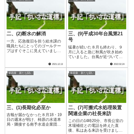
二、(2)断水の解消
三、(9)平成30年台風第21
号
一方、応急復旧を担う給水課の
職員たちにとってのゴールテー
猛暑が続いた８月も終わり、９
プはすぐそこに見えていまし
月に入ると急に秋風が吹き始め
た。 この時点で断水未解消の
ていました。台風が近づいてい
対象は、奥白井谷地区の最奥部
た影響だったのかもしれませ
2021.12.13
2022.02.24
となる６戸14名になっていま
ん。 その台風は第21号、非常
す。 翌12日には、並行して行
に強い勢力を保ったまま日本列
第四章 新たな闘い
第四章 新たな闘い
われている他の復旧工事と折り
島、しかも四国へ近づいていま
合いを付けながら.....
した。そのため８月下旬の第20
号同様、応急給.....
三、(1)長期化必至か
二、(7)可搬式水処理装置
関連企業の社長来訪
吉報が届かなかった８月18・19
日の週末が明け、柿原の水道本
この日の14時20分、市長公室の
局・隣接する南予水道企業団に
木場補佐との電話を終えた直
は重苦しい空気が漂っていまし
後、私はある来訪を受けまし
た。末端給水栓からの採水と水