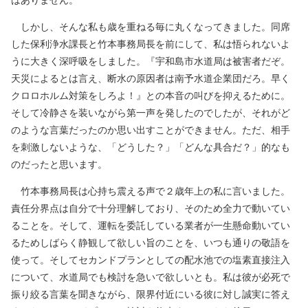
はありません。
しかし、そんな私も歳を重ねる毎に丸くなってきました。同席
した保利浄水課長と竹本事務局長を前にして、私は悟られないよ
うに大きく深呼吸をしました。『宇和島市水道局は被害者だぞ。
天災によるとは言え、断水の原因者は南予水道企業団だろ。早く
クロロホルム対策をしろよ！』との本音の叫びを抑えるために。
そして冷静さを装いながら第一声を発したのでしたが、それがど
のような言葉だったのか思い出すことができません。ただ、相手
を刺激しないような、「どうした？」「どんな具合だ？」的なも
のだったと思います。
竹本事務局長は心持ち震える声で２歳年上の私に言いました。
責任分界点は自分で十分理解しており、そのため全力で動いてい
ることを。そして、運転を委託している業者が一生懸命動いてい
るためしばらく静観して欲しい旨のことを、いつも通りの敬語を
使って。そしてセカンドプランとしての配水池での塩素直接注入
について、水道局でも検討を急いで欲しいとも。私は彼が必死で
振り絞る言葉を聞きながら、限界付近にいる彼に対し誠実に答え