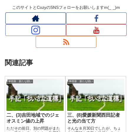
このサイトとCozyのSNSフォローをお願いしますm(_ _)m
関連記事
第四章 新たな闘い
第四章 新たな闘い
二、(3)吉田地域でのジェ
三、(8)愛媛新聞西田記者
オスミン値の上昇
と光の当て方
ただその前日、別の問題がまた
そんな８月30日でしたが、ちょ