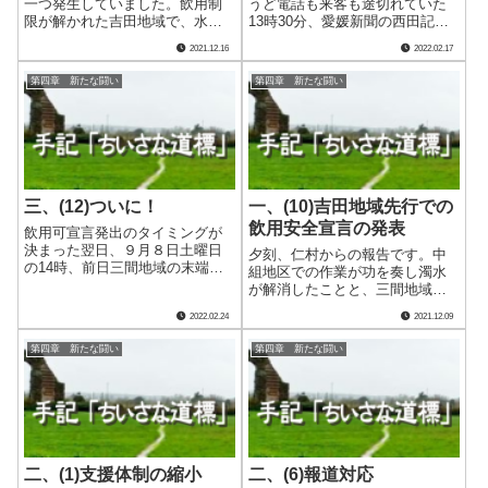
一つ発生していました。飲用制
うど電話も来客も途切れていた
限が解かれた吉田地域で、水道
13時30分、愛媛新聞の西田記者
水からカビ臭がするとの通報が
が私の部屋へ訪れました。通水
2021.12.16
2022.02.17
入ってきていたのです。 15日
１カ月の記事を紙面に掲載した
13時20分、給水課長の仁村から
いと、前日にアポ取りの電話を
第四章 新たな闘い
第四章 新たな闘い
私へその点についての報告があ
くれていたのです。 実際の紙
りました。ジェオスミンの値が
面の詳細はよく覚えていません
急上昇して.....
が、県内の.....
三、(12)ついに！
一、(10)吉田地域先行での
飲用安全宣言の発表
飲用可宣言発出のタイミングが
決まった翌日、９月８日土曜日
夕刻、仁村からの報告です。中
の14時、前日三間地域の末端水
組地区での作業が功を奏し濁水
栓で採水したサンプルが初めて
が解消したことと、三間地域で
水質基準を満たしました。 水
のクロロホルム超過が確定した
2022.02.24
2021.12.09
質検査センターなどの負担削減
こと、明と暗それぞれの情報で
のため、週末の採水は行わない
した。吉田地域先行で飲用の安
第四章 新たな闘い
第四章 新たな闘い
こととなっていましたので次の
全宣言を発表することが確定で
採水は10日月.....
す。（なお、この報告を受けた
時刻はメモに記載.....
二、(1)支援体制の縮小
二、(6)報道対応