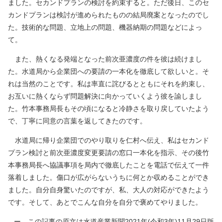
ました。セカンドプランの検討を約束すると。ただ後日、このセ
カンドプランは検討が進められたものの結局廃案となったのでし
た。技術的な問題、立地上の問題、機器納期の問題などによっ
て。
また、熱くなる発端となった前次亜濃度の件を彼は続けまし
た。水道局から企業団への要請の一本化を徹底して欲しいと。そ
れは当然のことです。私は率直に詫びるとともにそれを約束し、
お互いに熱くならず問題解決に向かっていくよう彼を諭しまし
た。竹本事務局長もその頃になると冷静さを取り戻していたよう
で、丁寧に同意の言葉を返してきたのです。
水道局に帰り企業団でのやり取りを仁村へ伝え、私はセカンド
プラン検討と前次亜濃度変更要請の窓口一本化を指示、その後竹
本事務局長へ協議事項を局内で徹底したことを電話で伝えて一件
落着しました。傷口が広がらないうちに何とか収めることができ
ました。自分自身驚いたのですが、私、大人の対応ができたよう
です。そして、あとでこんな自分を自分で褒めてやりました。
ー この記事の原文は水道産業新聞2021年(令和3年)11月29日版