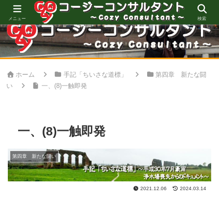
心地良い空間創りをお手伝い
メニュー
検索
ホーム
手記「ちいさな道標」
第四章 新たな闘
い
一、(8)一触即発
一、(8)一触即発
第四章 新たな闘い
2021.12.06
2024.03.14