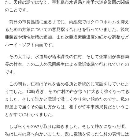
た。天候の話ではなく、宇和島市水道局と南予水道企業団の関係
のことです。
前日の市長協議に至るまでに、両組織ではクロロホルムを抑え
るための方策についての意見摺り合わせを行っていました。後次
亜装置や活性炭槽の追加、また次亜塩素酸濃度の細かな調整など
ハード・ソフト両面です。
その大半は、水道局が給水課長の仁村、そして企業団が事務局
長の竹本、この二人の元同級生による電話協議で行われていたの
です。
この朝も、仁村はそれを含め各所と断続的に電話をしていたよ
うでした。10時過ぎ、その仁村の声が徐々に大きく強くなってき
ました。そして誰かと電話で激しくやり合い始めたのです。私の
部屋まで届くその話し方からは、相手が竹本事務局長だというこ
とがすぐにわかりました。
しばらくそのやり取りは続きました。そして静かになった頃、
私は仁村の席へ向かいました。既に電話を切った仁村の表情には