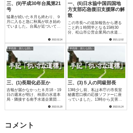
三、(9)平成30年台風第21
一、(6)日水協中国四国地
号
方支部応急復旧支援隊の解
散
猛暑が続いた８月も終わり、９
月に入ると急に秋風が吹き始め
この市長への追加報告から遡る
ていました。台風が近づいてい
こと約１時間半となる15時30
た影響だったのかもしれませ
分、松山市公営企業局の水道技
ん。 その台風は第21号、非常
術管理者で支援のために駐在中
2022.02.24
2021.12.02
に強い勢力を保ったまま日本列
の湯野副部長が、応急復旧本部
島、しかも四国へ近づいていま
で実質的に陣頭指揮を執ってく
第四章 新たな闘い
第四章 新たな闘い
した。そのため８月下旬の第20
れている今田主幹と私の部屋を
号同様、応急給.....
訪れました。多くの日水協から
の派遣職員や県.....
三、(1)長期化必至か
三、(3)５人の同級部長
吉報が届かなかった８月18・19
13時少し前、私は本庁の市長室
日の週末が明け、柿原の水道本
秘書窓口横の応接ソファーに座
局・隣接する南予水道企業団に
っていました。13時から災害復
は重苦しい空気が漂っていまし
興本部事前会議が市長室で開催
2022.01.20
2022.01.24
た。末端給水栓からの採水と水
されるのですが、その時間調整
質検査を毎日続けているもの
のためにです。 会議に招集さ
の、一向に消毒副生成物の減少
れたのは災害対策本部員で、災
する気配が見えないのです。そ
害対策本部長の市長と災害対策
コメント
れどころか、逆.....
副本部長の副.....