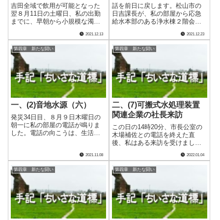
吉田全域で飲用が可能となった
話を前日に戻します。松山市の
翌８月11日の土曜日、私の出勤
日吉課長が、私の部屋から応急
までに、早朝から小規模な濁水
給水本部のある浄水棟２階会議
の通報が吉田地域で２件入って
室へ戻ってしばらくし、私は本
2021.12.13
2021.12.23
いました。 そのうち立間新屋
庁へ向かいました。市長室で10
敷地区のものは、現場で迅速に
時から行われる〝記者クラブと
第四章 新たな闘い
第四章 新たな闘い
処理し既に解決済みでした。も
の懇談会（通称記者コン）〟へ
う１件の高齢者施設は受水槽内
出席するためです。 定刻に始
の汚れが原因だ.....
まった記者コン.....
一、(2)音地水源（六）
二、(7)可搬式水処理装置
関連企業の社長来訪
発災34日目、８月９日木曜日の
朝一に私の部屋の電話が鳴りま
この日の14時20分、市長公室の
した。電話の向こうは、生活用
木場補佐との電話を終えた直
水供給拠点の運営をしてくれて
後、私はある来訪を受けまし
いる三宮水産課長です。その生
た。 吉田・三間両代替浄水施
2021.11.08
2022.01.04
活用水の需要がほとんど無くな
設の心臓部分、可搬式水処理装
っている状況から、全ての拠点
置シフォンタンク等を製造販売
第四章 新たな闘い
第四章 新たな闘い
を閉鎖してはどうかとの打診で
する企業の藍藤社長です。早期
した。 確かに.....
の断水解消を実現させた最大の
功労者と言える同.....