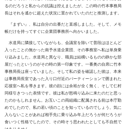
るのだろうと私からの抗議は控えましたが、この時の竹本事務局
長はそれを遙かに超えた状況に置かれていたのだと推測します。
『まずい』、私は自分の出番だと直感しました。そして、メモ
帳だけを持ってすぐに企業団事務所へ向かいました。
水道局に隣接していながらも、会議室を除いて普段はほとんど
入ったことの無かった南予水道企業団、その事務室へ私は単身乗
り込みました。水道局と異なり、職員は結構いるものの静かな部
屋だったというのがその時の第一印象です。一番奥の自席に竹本
事務局長は座っていました。そして私の姿を確認した彼は、本来
は事務局長室であった入り口付近のパーティーションで囲まれた
応接室へ私を導きます。彼の顔には余裕が全く無く、そして仁村
同様引きつった表情です。彼は私が怒鳴り込みに来たのだと思っ
たのかもしれません。お互いこの両組織に配属される前は本庁勤
めでしたので、私の若い頃のことを知っているのでしょう。気に
入らないことがあれば相手先に乗り込み年上だろうが何だろうが
食いつく性格でしたので、その時そう思われたとしても不自然で