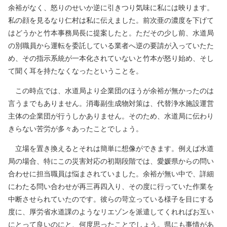
余裕がなく、怒りのせいか逆に引きつり気味に私には映ります。
私の顔を見るなり仁村は私に伝えました。前次亜の濃度を下げて
はどうかと竹本事務局長に提案したと。ただその少し前、水道局
の別職員から運転を委託している業者へ逆の要請が入っていたた
め、その指示系統が一本化されていないと竹本が怒り始め、そし
て聞く耳を持たなくなったということを。
この時点では、水道局より企業団のほうが余裕が無かったのは
言うまでもありません。消毒副生成物対策は、代替浄水施設運営
主体の企業団が行うしかありません。そのため、水道局に伝わり
きらない苦労が多々あったことでしょう。
立場を置き換えるとそれは簡単に想像ができます。例えば水道
局の場合、特にこの災害対応の初期段階では、愛媛県からの問い
合わせに担当職員は悩まされていました。余裕が無い中で、詳細
にわたる問い合わせが再三再四入り、その度に行っていた作業を
中断させられていたのです。彼らの苛立っている様子を目にする
度に、厚労省水道課のようなリエゾンを派遣してくれればお互い
にとって良いのにと、何度思ったことでしょう。県にも事情があ