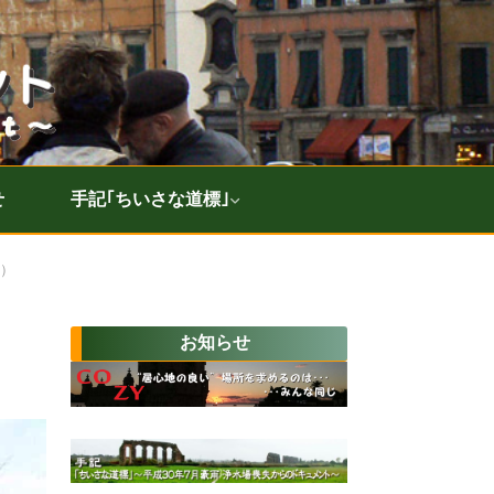
せ
手記｢ちいさな道標｣
み）
お知らせ