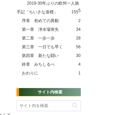
2019-30年ぶりの欧州一人旅
5
手記「ちいさな道標」
155
序章 初めての異動
2
第一章 浄水場喪失
34
第二章 一歩一歩
28
第三章 一日でも早く
56
第四章 新たな闘い
30
終章 みちしるべ
4
おわりに
1
サイト内検索
とんど