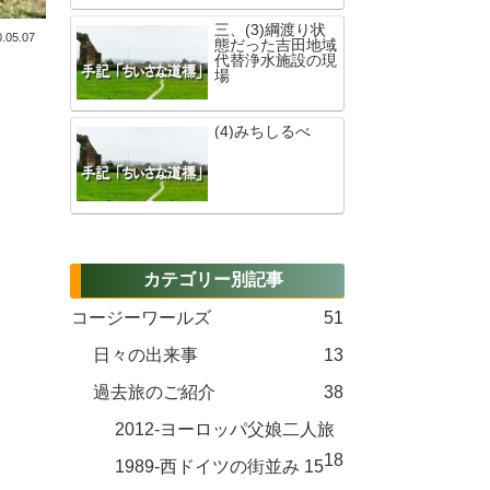
三、(3)綱渡り状
.05.07
態だった吉田地域
代替浄水施設の現
場
(4)みちしるべ
カテゴリー別記事
コージーワールズ
51
日々の出来事
13
過去旅のご紹介
38
2012-ヨーロッパ父娘二人旅
18
1989-西ドイツの街並み
15