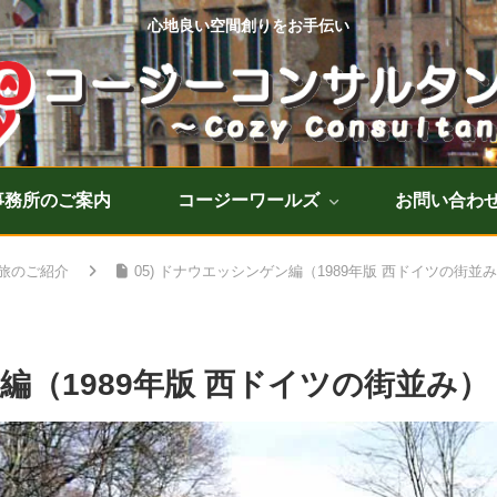
心地良い空間創りをお手伝い
事務所のご案内
コージーワールズ
お問い合わ
旅のご紹介
05) ドナウエッシンゲン編（1989年版 西ドイツの街並
ン編（1989年版 西ドイツの街並み）