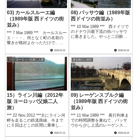
03) カールスルーエ編
08) パッサウ編（1989年版
（1989年版 西ドイツの街
西ドイツの街並み）
並み）
*** 10 Mar.1989 *** 西ドイツで
のドナウ川最下流の街パッサウ
*** 7 Mar.1989 *** カールスルー
に着きました。やっと二日酔い
エ・・・、何となく町の名前の
も治まった頃でした。 ここは
響きが格好よかっただけで、２
ドナウ・イン・イルツ ３つの
番目の訪問先に決めましたが、
2020.04.16
2020.04.16
川の合流点でもあります。* 狭
ここはシュバルツバルト（黒い
い道を抜けてドナウ川に出まし
森）の入り口です。 フランク
2012-ヨーロッパ父娘二人旅
過去旅のご紹介
た。 ウルムのドナウ.....
フルトからDBの特急インターシ
ティー（IC）で到着.....
15）ライン川編（2012年
09) レーゲンスブルク編
版 ヨーロッパ父娘二人
（1989年版 西ドイツの街
旅）
並み）
*** 22 Nov.2012 ***主にライン河
*** 11 Mar.1989 *** 夜行列車ま
畔を走るこの鉄道路線、今まで
での時間調整を兼ねて、パッサ
に５回ほどこの区間に乗車しま
ウから少し上流のレーゲンスブ
したがやはり素晴らしいロケー
ルクに移動しました。 ここで
2020.07.13
2020.04.16
ションです。*貸し切り状態のコ
南ドイツはおしまい。数日間で