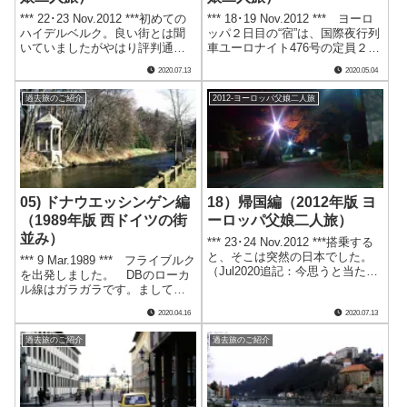
*** 22･23 Nov.2012 ***初めての
*** 18･19 Nov.2012 *** ヨーロ
ハイデルベルク。良い街とは聞
ッパ２日目の“宿”は、国際夜行列
いていましたがやはり評判通り
車ユーロナイト476号の定員２名
でした。また行きたい街の一つ
の個室寝台です。日本出国前か
2020.07.13
2020.05.04
に加わりました。*ハイデルベル
ら早割チケットを入手していた
クに到着した頃は既に真っ暗で
ので、乗車券・寝台券・朝食全
過去旅のご紹介
2012-ヨーロッパ父娘二人旅
した。快適だったIC（インター
て込みで一人69ユーロと激安で
シティー）のコン.....
す！ 始発.....
05) ドナウエッシンゲン編
18）帰国編（2012年版 ヨ
（1989年版 西ドイツの街
ーロッパ父娘二人旅）
並み）
*** 23･24 Nov.2012 ***搭乗する
と、そこは突然の日本でした。
*** 9 Mar.1989 *** フライブルク
（Jul2020追記：今思うと当たり
を出発しました。 DBのローカ
前のことですが、このときは初
ル線はガラガラです。ましてや
めての日系国際線でしたからそ
日本人など･･･。 当時の西ドイ
2020.04.16
2020.07.13
う感じたのでしょうね。）*やは
ツでは東洋人をほとんど見かけ
り体調が思わしくなく、身体が
ませんでしたが、特にこのあた
過去旅のご紹介
過去旅のご紹介
火照って暑.....
りなどは、日本人を含めほとん
ど入り込まなかっ.....