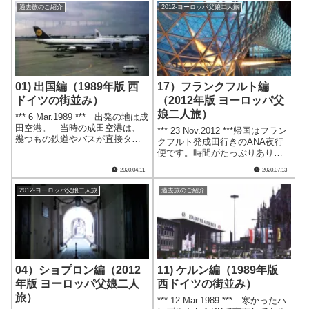
ンパートメントから眺めるライ
はありましたが、南ドイツの時
過去旅のご紹介
2012-ヨーロッパ父娘二人旅
ン川。*やはりドナウ川とは全く
間の流れは田舎生まれの私にと
表情が違います。*.....
って心地良いものでした.....
01) 出国編（1989年版 西
17）フランクフルト編
ドイツの街並み）
（2012年版 ヨーロッパ父
娘二人旅）
*** 6 Mar.1989 *** 出発の地は成
田空港。 当時の成田空港は、
*** 23 Nov.2012 ***帰国はフラン
幾つもの鉄道やバスが直接ター
クフルト発成田行きのANA夜行
ミナルに到着する今と違い、成
便です。時間がたっぷりありま
田駅からシャトルバスで乗り継
したので、フランクフルト（ア
2020.04.11
2020.07.13
いで向かう必要があった不便な
ム・マイン）の中心部へ行きお
空港でした。* それと当時は格
土産などのショッピングをしま
2012-ヨーロッパ父娘二人旅
過去旅のご紹介
安チケットの黎明期。.....
した。*フランクフルト・アム・
マイン中央駅に到着.....
04）ショプロン編（2012
11) ケルン編（1989年版
年版 ヨーロッパ父娘二人
西ドイツの街並み）
旅）
*** 12 Mar.1989 *** 寒かったハ