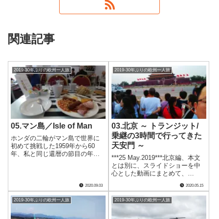
関連記事
2019-30年ぶりの欧州一人旅
2019-30年ぶりの欧州一人旅
05.マン島／Isle of Man
03.北京 ～ トランジット/
乗継の3時間で行ってきた
ホンダの二輪がマン島で世界に
天安門 ～
初めて挑戦した1959年から60
年、私と同じ還暦の節目の年
***25 May.2019***北京編、本文
に、一生行くことは無いだろう
とは別に、スライドショーを中
と思っていたそのマン島に行く
心とした動画にまとめて、
ことができました。当時と違っ
youtubeにアップしました。この
て飛行機でアイリッシュ海を渡
2020.09.03
2020.05.15
ページの本文とほとんど内容は
って着いたその地は、ＴＴレー
同じですが、アニメを本で読む
スだけではなくて素晴らしい景
2019-30年ぶりの欧州一人旅
2019-30年ぶりの欧州一人旅
のとテレビで見るのとが違うよ
観に恵まれた美しい島だったの
うに、二つを見比べるの.....
です。