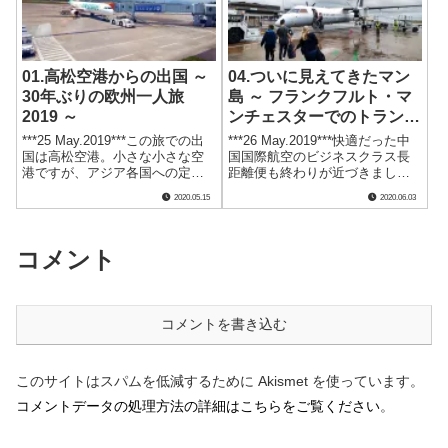
01.高松空港からの出国 ～
04.ついに見えてきたマン
30年ぶりの欧州一人旅
島 ～ フランクフルト・マ
2019 ～
ンチェスターでのトランス
ファー/乗り換え ～
***25 May.2019***この旅での出
***26 May.2019***快適だった中
国は高松空港。小さな小さな空
国国際航空のビジネスクラス長
港ですが、アジア各国への定期
距離便も終わりが近づきまし
便が飛んでいます。しかも、き
た。フルフラットポッドの快適
2020.05.15
2020.06.03
ちんと免税店がありました。驚
なスペースと、映画を見ながら
き！一人旅が実現する見込みと
飲むドイツ白ワインの心地良
なったときに悩んだのが、どの
さ、まだしばらく乗っていたか
ルートで渡欧するかというこ.....
ったと思うくらいでした。中国
コメント
の.....
コメントを書き込む
このサイトはスパムを低減するために Akismet を使っています。
コメントデータの処理方法の詳細はこちらをご覧ください
。