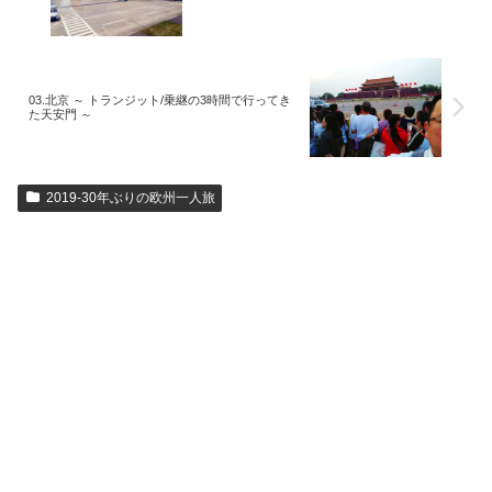
03.北京 ～ トランジット/乗継の3時間で行ってき
た天安門 ～
2019-30年ぶりの欧州一人旅