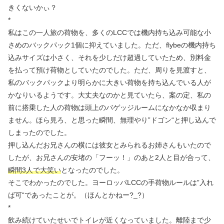
きくないかぃ？
*
私はこの一人旅の荷物を、多くのLCCでは機内持ち込み可能な小
さめのバックパック1個に抑えていました。ただ、flybeの機内持ち
込みサイズは小さく、それを少しだけ超過していたため、別料金
を払って預け荷物としていたのでした。ただ、周りを見渡すと、
私のバックパックより明らかに大きい荷物を持ち込んでいる人が
かなりいるようです。大丈夫なのかと見ていたら、案の定、私の
前に搭乗した人の荷物は頭上のバゲッジルームになかなか収まり
ません。ほら見ろ、と思った瞬間、無理やり”ドゴン“と押し込んで
しまったのでした。
押し込んだお兄さんの横には彼女とみられるお姉さんもいたので
したが、お兄さんの安堵の「フーッ！」のあと2人と目が合って、
瞬間3人で大笑い
となったのでした。
そこでわかったのでした。ヨーロッパLCCの手荷物ルールは”入れ
ば可“であったことが。（ほんとかねー?_?）
*
飲み続けていたせいでトイレが近くなっていました。離陸まで少