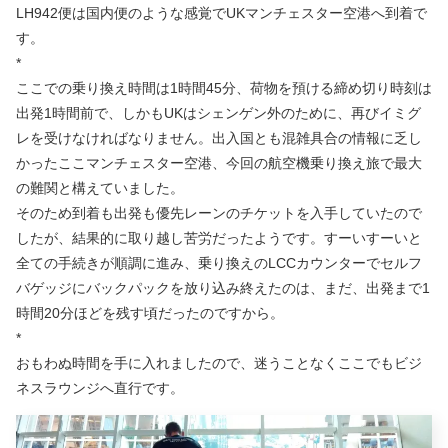
LH942便は国内便のような感覚でUKマンチェスター空港へ到着で
す。
*
ここでの乗り換え時間は1時間45分、荷物を預ける締め切り時刻は
出発1時間前で、しかもUKはシェンゲン外のために、再びイミグ
レを受けなければなりません。出入国とも混雑具合の情報に乏し
かったここマンチェスター空港、今回の航空機乗り換え旅で最大
の難関と構えていました。
そのため到着も出発も優先レーンのチケットを入手していたので
したが、結果的に取り越し苦労だったようです。すーいすーいと
全ての手続きが順調に進み、乗り換えのLCCカウンターでセルフ
バゲッジにバックパックを放り込み終えたのは、まだ、出発まで1
時間20分ほどを残す頃だったのですから。
*
おもわぬ時間を手に入れましたので、迷うことなくここでもビジ
ネスラウンジへ直行です。