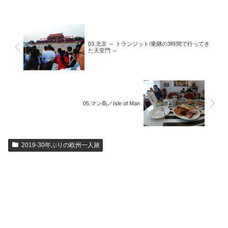
03.北京 ～ トランジット/乗継の3時間で行ってき
た天安門 ～
05.マン島／Isle of Man
2019-30年ぶりの欧州一人旅