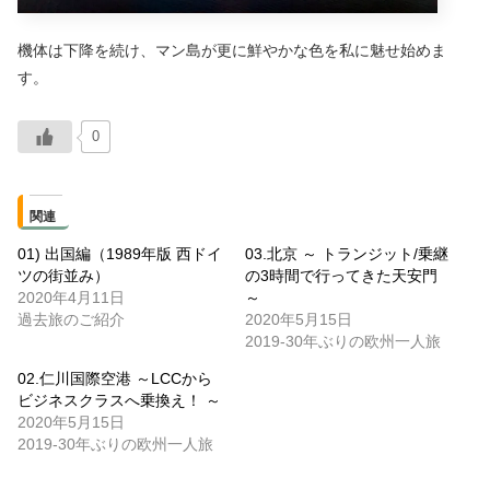
機体は下降を続け、マン島が更に鮮やかな色を私に魅せ始めま
す。
0
関連
01) 出国編（1989年版 西ドイ
03.北京 ～ トランジット/乗継
ツの街並み）
の3時間で行ってきた天安門
2020年4月11日
～
過去旅のご紹介
2020年5月15日
2019-30年ぶりの欧州一人旅
02.仁川国際空港 ～LCCから
ビジネスクラスへ乗換え！ ～
2020年5月15日
2019-30年ぶりの欧州一人旅