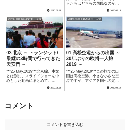
と思っていたそのマン島に行く
人たちはどちらの国民なのか見
ことができました。当時と違っ
分けがつかないので、まだ外国
て飛行機でアイリッシュ海を渡
2020.09.03
2020.05.15
の空港に着いたとは思えませ
って着いたその地は、ＴＴレー
ん。でも、前を歩いている年配
スだけではなくて素晴らしい景
2019-30年ぶりの欧州一人旅
2019-30年ぶりの欧州一人旅
の女性は地元の方で間違いない
観に恵まれた美しい島だったの
でしょう。髪型からして。仁
です。
川.....
03.北京 ～ トランジット/
01.高松空港からの出国 ～
乗継の3時間で行ってきた
30年ぶりの欧州一人旅
天安門 ～
2019 ～
***25 May.2019***北京編、本文
***25 May.2019***この旅での出
とは別に、スライドショーを中
国は高松空港。小さな小さな空
心とした動画にまとめて、
港ですが、アジア各国への定期
youtubeにアップしました。この
便が飛んでいます。しかも、き
2020.05.15
2020.05.15
ページの本文とほとんど内容は
ちんと免税店がありました。驚
同じですが、アニメを本で読む
き！一人旅が実現する見込みと
のとテレビで見るのとが違うよ
なったときに悩んだのが、どの
うに、二つを見比べるの.....
ルートで渡欧するかというこ.....
コメント
コメントを書き込む