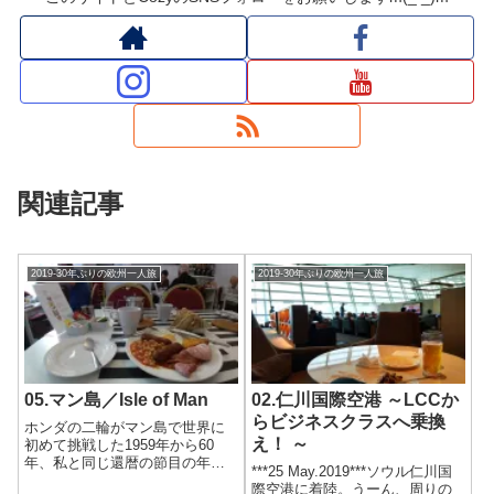
関連記事
2019-30年ぶりの欧州一人旅
2019-30年ぶりの欧州一人旅
05.マン島／Isle of Man
02.仁川国際空港 ～LCCか
らビジネスクラスへ乗換
ホンダの二輪がマン島で世界に
え！ ～
初めて挑戦した1959年から60
年、私と同じ還暦の節目の年
***25 May.2019***ソウル仁川国
に、一生行くことは無いだろう
際空港に着陸。うーん、周りの