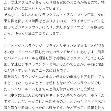
た、交通アクセスが良かったり宿も安めのところがあるので、特
に最近のお気に入りとなっています。
そんな中、久しぶりのフランクフルト・アム・マイン空港、次の
乗り換え便まで３時間ほどありますので、プライオリティパスを
使ってビジネスラウンジに入り、大好きなドイツビールを飲みな
がら、ゆっくり過ごすこととします。
*
ここのビジネスラウンジ、プライオリティパスで入ることができ
るのは、ドイツへ入国したのちのランドサイドにあります。簡単
なパスコントロールを通過し預け荷物をピックアップしてから入
国。早速ビジネスラウンジへと向かったのでしたが、事前に場所
など調べていたためスムーズに到着です。
情報通り、ラウンジとは思えない佇まいの重厚なドアを押して入
ると、はい、ちゃんとそこは紛れもないビジネスラウンジでし
た。シャワールームもきちんと備え付けられている立派な。
今は事前にほとんどの情報をネットで入手できるので、ホント楽
ですね。ただ、何がこれから起きるのか、といったドキドキ感が
昔と異なり希薄になったのも確かです。かと言って、情報を仕入